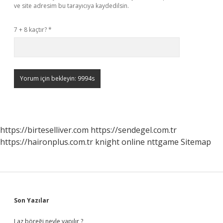
ve site adresim bu tarayıcıya kaydedilsin.
7 + 8 kaçtır?
*
https://birteselliver.com
https://sendegel.com.tr
https://haironplus.com.tr
knight online
nttgame
Sitemap
Sidebar
Son Yazılar
Laz böreği neyle yapılır ?