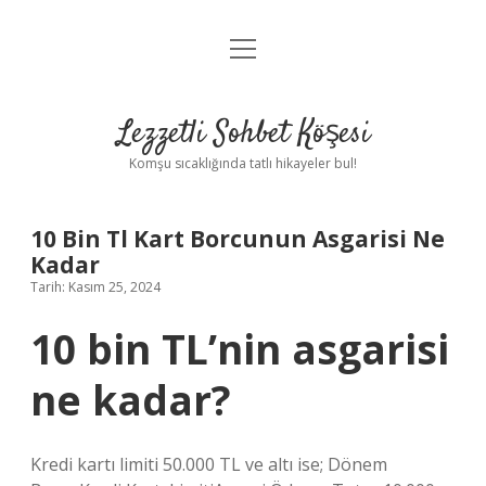
menüyü
Anasayfa
aç
Gizlilik Politikası
Lezzetli Sohbet Köşesi
Yasal Uyarı
Komşu sıcaklığında tatlı hikayeler bul!
Hakkımızda
10 Bin Tl Kart Borcunun Asgarisi Ne
Kadar
Tarih: Kasım 25, 2024
10 bin TL’nin asgarisi
ne kadar?
Kredi kartı limiti 50.000 TL ve altı ise; Dönem