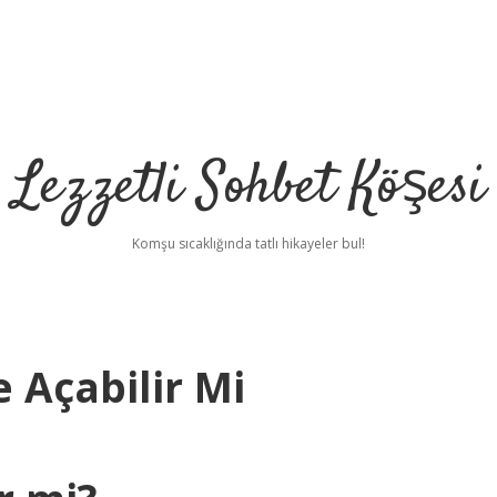
Lezzetli Sohbet Köşesi
Komşu sıcaklığında tatlı hikayeler bul!
e Açabilir Mi
be