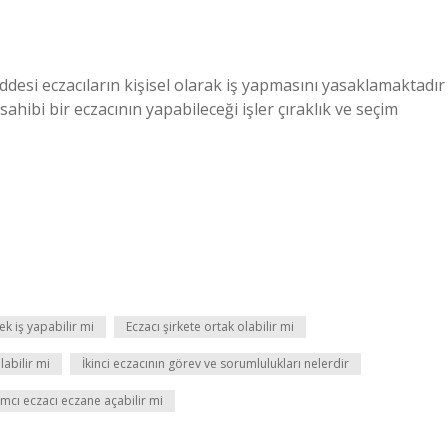
desi eczacıların kişisel olarak iş yapmasını yasaklamaktadır
ahibi bir eczacının yapabileceği işler çıraklık ve seçim
ek iş yapabilir mi
Eczacı şirkete ortak olabilir mi
labilir mi
İkinci eczacının görev ve sorumlulukları nelerdir
mcı eczacı eczane açabilir mi