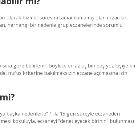
abilir mi?
czacı olarak hizmet süresini tamamlamamış olan eczacılar,
an, herhangi bir nedenle grup eczanelerinde sorumlu
yısına göre belirlenir, böylece en az üç bin beş yüz kişiye bir
e, nüfus kriterine bakılmaksızın eczane açılmasına izin
 mi?
veya başka nedenlerle” 1 ila 15 gün süreyle eczaneden
ilmesi koşuluyla, eczaneyi “denetleyecek birinin” bulunması