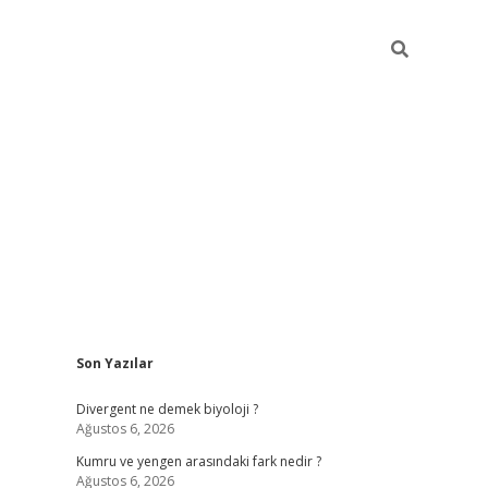
Sidebar
Son Yazılar
tci
vdcasino güncel giriş
ilbet casino
ilbet yeni giriş
Betexper gi
Divergent ne demek biyoloji ?
Ağustos 6, 2026
Kumru ve yengen arasındaki fark nedir ?
Ağustos 6, 2026