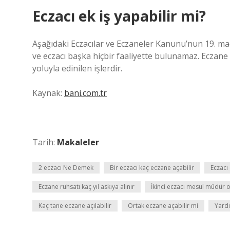
Eczacı ek iş yapabilir mi?
Aşağıdaki Eczacılar ve Eczaneler Kanunu’nun 19. mad
ve eczacı başka hiçbir faaliyette bulunamaz. Eczane s
yoluyla edinilen işlerdir.
Kaynak:
bani.com.tr
Tarih:
Makaleler
2 eczacı Ne Demek
Bir eczacı kaç eczane açabilir
Eczacı 
Eczane ruhsatı kaç yıl askıya alınır
İkinci eczacı mesul müdür o
Kaç tane eczane açılabilir
Ortak eczane açabilir mi
Yardı