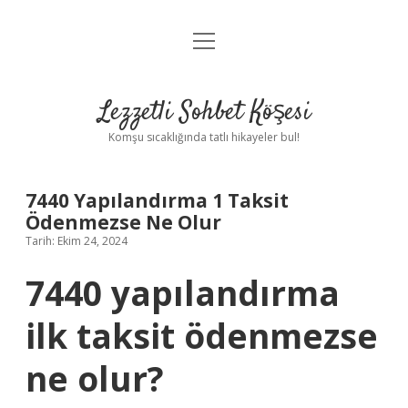
menüyü
Anasayfa
aç
Gizlilik Politikası
Lezzetli Sohbet Köşesi
Yasal Uyarı
Komşu sıcaklığında tatlı hikayeler bul!
Hakkımızda
7440 Yapılandırma 1 Taksit
Ödenmezse Ne Olur
Tarih: Ekim 24, 2024
7440 yapılandırma
ilk taksit ödenmezse
ne olur?