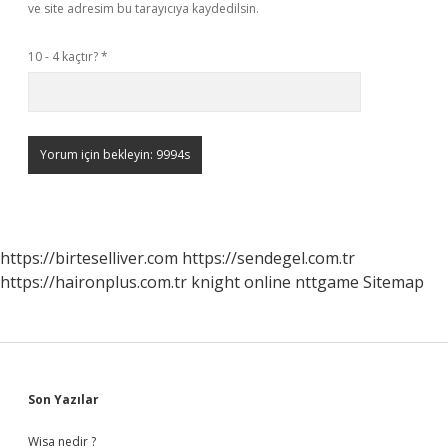
ve site adresim bu tarayıcıya kaydedilsin.
10 - 4 kaçtır?
*
https://birteselliver.com
https://sendegel.com.tr
https://haironplus.com.tr
knight online
nttgame
Sitemap
Sidebar
Son Yazılar
Wisa nedir ?