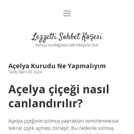
menüyü
Anasayfa
aç
Gizlilik Politikası
Lezzetli Sohbet Köşesi
Yasal Uyarı
Komşu sıcaklığında tatlı hikayeler bul!
Hakkımızda
Açelya Kurudu Ne Yapmalıyım
Tarih: Ekim 29, 2024
Açelya çiçeği nasıl
canlandırılır?
Açelya çiçeğinin solmuş yaprakları temizlenmezse
tekrar çiçek açması zorlaşır. Bu nedenle solmuş