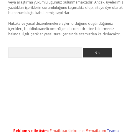
veya araştırma yükümlülüğümüz bulunmamaktadır. Ancak, üyelerimiz
yazdıkları içeriklerin sorumluluğunu taşımakta olup, siteye üye olarak
bu sorumluluğu kabul etmiş sayılırlar.
Hukuka ve yasal düzenlemelere aykırı olduğunu düşündüğünüz
içerikleri,
backlinkpanelicomtr@gmail.com
adresine bildirmeniz
halinde, ilgili içerikler yasal süre içerisinde sitemizden kaldırılacaktır.
Arama
giriş adresi
betexper.xyz
m elexbet
Reklam ve İletişim:
E-mail:
backlinkpaneli@gmail.com
Teams: