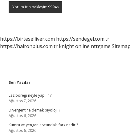
https://birteselliver.com
https://sendegel.com.tr
https://haironplus.com.tr
knight online
nttgame
Sitemap
Sidebar
Son Yazılar
Laz böreği neyle yapılır ?
Ağustos 7, 2026
Divergent ne demek biyoloji ?
Ağustos 6, 2026
Kumru ve yengen arasındaki fark nedir ?
Ağustos 6, 2026