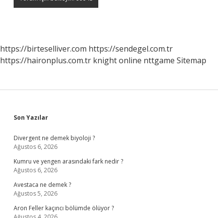
https://birteselliver.com
https://sendegel.com.tr
https://haironplus.com.tr
knight online
nttgame
Sitemap
Sidebar
Son Yazılar
Divergent ne demek biyoloji ?
Ağustos 6, 2026
Kumru ve yengen arasındaki fark nedir ?
Ağustos 6, 2026
Avestaca ne demek ?
Ağustos 5, 2026
Aron Feller kaçıncı bölümde ölüyor ?
Ağustos 4, 2026