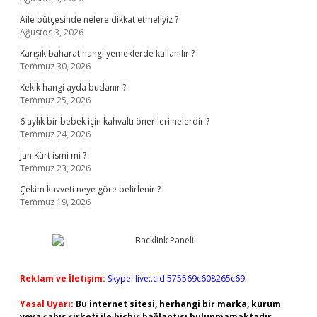
Aile bütçesinde nelere dikkat etmeliyiz ?
Ağustos 3, 2026
Karışık baharat hangi yemeklerde kullanılır ?
Temmuz 30, 2026
Kekik hangi ayda budanır ?
Temmuz 25, 2026
6 aylık bir bebek için kahvaltı önerileri nelerdir ?
Temmuz 24, 2026
Jan Kürt ismi mi ?
Temmuz 23, 2026
Çekim kuvveti neye göre belirlenir ?
Temmuz 19, 2026
Reklam ve İletişim:
Skype: live:.cid.575569c608265c69
Yasal Uyarı:
Bu internet sitesi, herhangi bir marka, kurum
veya şahıs şirketi ile hiçbir bağlantısı bulunmamaktadır.