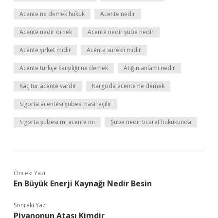
Acente ne demek hukuk
Acente nedir
Acente nedir örnek
Acente nedir şube nedir
Acente şirket midir
Acente sürekli midir
Acente türkçe karşılığı ne demek
Atiğin anlamı nedir
Kaç tür acente vardır
Kargoda acente ne demek
Sigorta acentesi şubesi nasıl açılır
Sigorta şubesi mi acente mi
Şube nedir ticaret hukukunda
Önceki Yazı
En Büyük Enerji Kaynağı Nedir Besin
Sonraki Yazı
Piyanonun Atası Kimdir