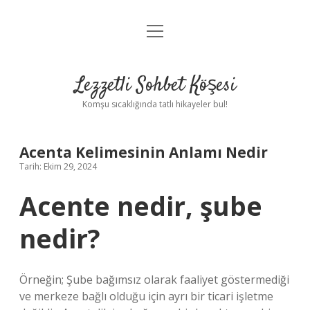
menüyü
Anasayfa
aç
Gizlilik Politikası
Lezzetli Sohbet Köşesi
Yasal Uyarı
Komşu sıcaklığında tatlı hikayeler bul!
Hakkımızda
Acenta Kelimesinin Anlamı Nedir
Tarih: Ekim 29, 2024
Acente nedir, şube
nedir?
Örneğin; Şube bağımsız olarak faaliyet göstermediği
ve merkeze bağlı olduğu için ayrı bir ticari işletme