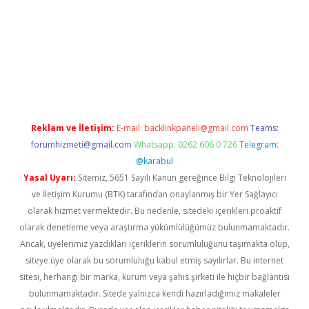
riş adresi
betexper.xyz
m elexbet
Reklam ve İletişim:
E-mail:
backlinkpaneli@gmail.com
Teams:
forumhizmeti@gmail.com
Whatsapp: 0262 606 0 726
Telegram:
@karabul
Yasal Uyarı:
Sitemiz, 5651 Sayılı Kanun gereğince Bilgi Teknolojileri
ve İletişim Kurumu (BTK) tarafından onaylanmış bir Yer Sağlayıcı
olarak hizmet vermektedir. Bu nedenle, sitedeki içerikleri proaktif
olarak denetleme veya araştırma yükümlülüğümüz bulunmamaktadır.
Ancak, üyelerimiz yazdıkları içeriklerin sorumluluğunu taşımakta olup,
siteye üye olarak bu sorumluluğu kabul etmiş sayılırlar. Bu internet
sitesi, herhangi bir marka, kurum veya şahıs şirketi ile hiçbir bağlantısı
bulunmamaktadır. Sitede yalnızca kendi hazırladığımız makaleler