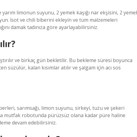
 yarım limonun suyunu, 2 yemek kaşığı nar ekşisini, 2 yeme
yun. İsot ve chili biberini ekleyin ve tüm malzemeleri
lığını damak tadınıza göre ayarlayabilirsiniz.
lır?
ıştırılır ve birkaç gün bekletilir. Bu bekleme süresi boyunca
ten süzülür, kalan kısımlar atılır ve şalgam için acı sos
rleri, sarımsağı, limon suyunu, sirkeyi, tuzu ve şekeri
veya mutfak robotunda pürüzsüz olana kadar püre haline
leme devam edebilirsiniz.