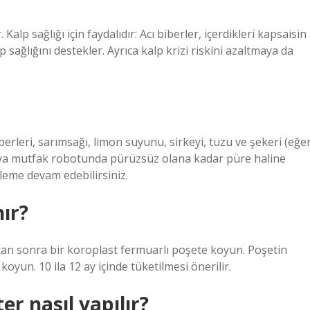
 Kalp sağlığı için faydalıdır: Acı biberler, içerdikleri kapsaisin
sağlığını destekler. Ayrıca kalp krizi riskini azaltmaya da
rleri, sarımsağı, limon suyunu, sirkeyi, tuzu ve şekeri (eğe
veya mutfak robotunda pürüzsüz olana kadar püre haline
leme devam edebilirsiniz.
nır?
ktan sonra bir koroplast fermuarlı poşete koyun. Poşetin
oyun. 10 ila 12 ay içinde tüketilmesi önerilir.
er nasıl yapılır?