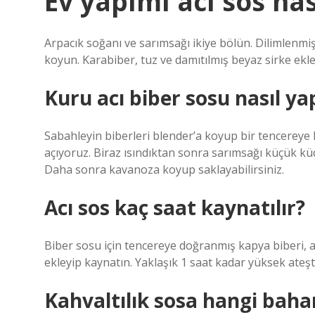
Ev yapımı acı sos nas
Arpacık soğanı ve sarımsağı ikiye bölün. Dilimlenmi
koyun. Karabiber, tuz ve damıtılmış beyaz sirke ekle
Kuru acı biber sosu nasıl yap
Sabahleyin biberleri blender’a koyup bir tencereye k
açıyoruz. Biraz ısındıktan sonra sarımsağı küçük küç
Daha sonra kavanoza koyup saklayabilirsiniz.
Acı sos kaç saat kaynatılır?
Biber sosu için tencereye doğranmış kapya biberi, ac
ekleyip kaynatın. Yaklaşık 1 saat kadar yüksek ateşte
Kahvaltılık sosa hangi baha