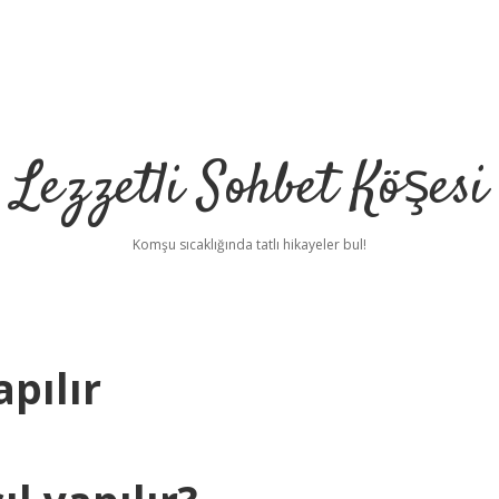
Lezzetli Sohbet Köşesi
Komşu sıcaklığında tatlı hikayeler bul!
apılır
betci