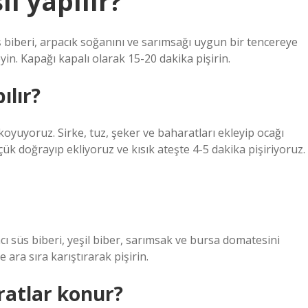
ıl yapılır?
ş biberi, arpacık soğanını ve sarımsağı uygun bir tencereye
yin. Kapağı kapalı olarak 15-20 dakika pişirin.
ılır?
oyuyoruz. Sirke, tuz, şeker ve baharatları ekleyip ocağı
ük doğrayıp ekliyoruz ve kısık ateşte 4-5 dakika pişiriyoruz.
ı süs biberi, yeşil biber, sarımsak ve bursa domatesini
 ara sıra karıştırarak pişirin.
ratlar konur?