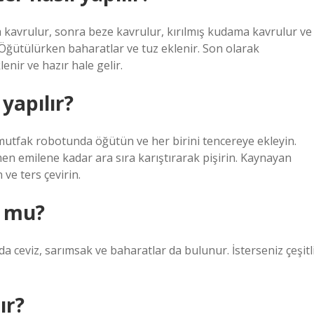
 kavrulur, sonra beze kavrulur, kırılmış kudama kavrulur ve
r. Öğütülürken baharatlar ve tuz eklenir. Son olarak
ir ve hazır hale gelir.
 yapılır?
r mutfak robotunda öğütün ve her birini tencereye ekleyin.
en emilene kadar ara sıra karıştırarak pişirin. Kaynayan
ve ters çevirin.
r mu?
rda ceviz, sarımsak ve baharatlar da bulunur. İsterseniz çeşitl
ır?