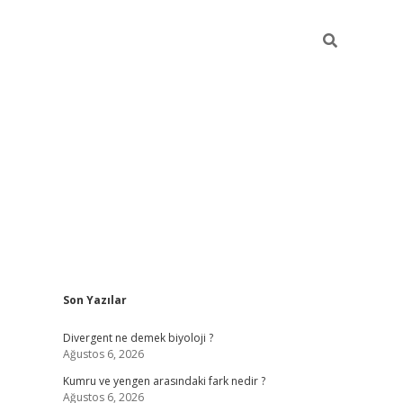
Sidebar
Son Yazılar
vdcasino güncel giriş
ilbet casino
ilbet yeni giriş
Betexper giriş
Divergent ne demek biyoloji ?
Ağustos 6, 2026
Kumru ve yengen arasındaki fark nedir ?
Ağustos 6, 2026