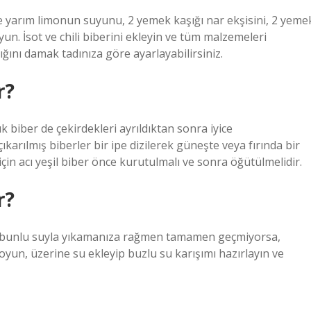
 yarım limonun suyunu, 2 yemek kaşığı nar ekşisini, 2 yeme
yun. İsot ve chili biberini ekleyin ve tüm malzemeleri
lığını damak tadınıza göre ayarlayabilirsiniz.
r?
ık biber de çekirdekleri ayrıldıktan sonra iyice
ıkarılmış biberler bir ipe dizilerek güneşte veya fırında bir
için acı yeşil biber önce kurutulmalı ve sonra öğütülmelidir.
r?
ı sabunlu suyla yıkamanıza rağmen tamamen geçmiyorsa,
yun, üzerine su ekleyip buzlu su karışımı hazırlayın ve