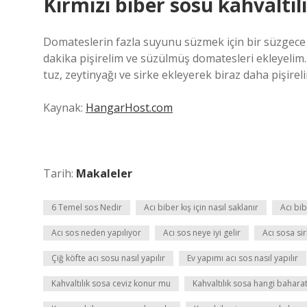
Kırmızı biber sosu kahvaltılı
Domateslerin fazla suyunu süzmek için bir süzgece 
dakika pişirelim ve süzülmüş domatesleri ekleyelim.
tuz, zeytinyağı ve sirke ekleyerek biraz daha pişireli
Kaynak:
HangarHost.com
Tarih:
Makaleler
6 Temel sos Nedir
Acı biber kış için nasıl saklanır
Acı bib
Acı sos neden yapılıyor
Acı sos neye iyi gelir
Acı sosa si
Çiğ köfte acı sosu nasıl yapılır
Ev yapımı acı sos nasıl yapılır
Kahvaltılık sosa ceviz konur mu
Kahvaltılık sosa hangi bahara