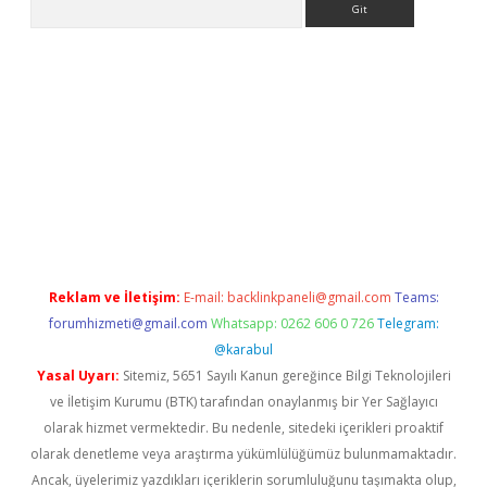
giriş adresi
betexper.xyz
m elexbet
Reklam ve İletişim:
E-mail:
backlinkpaneli@gmail.com
Teams:
forumhizmeti@gmail.com
Whatsapp: 0262 606 0 726
Telegram:
@karabul
Yasal Uyarı:
Sitemiz, 5651 Sayılı Kanun gereğince Bilgi Teknolojileri
ve İletişim Kurumu (BTK) tarafından onaylanmış bir Yer Sağlayıcı
olarak hizmet vermektedir. Bu nedenle, sitedeki içerikleri proaktif
olarak denetleme veya araştırma yükümlülüğümüz bulunmamaktadır.
Ancak, üyelerimiz yazdıkları içeriklerin sorumluluğunu taşımakta olup,