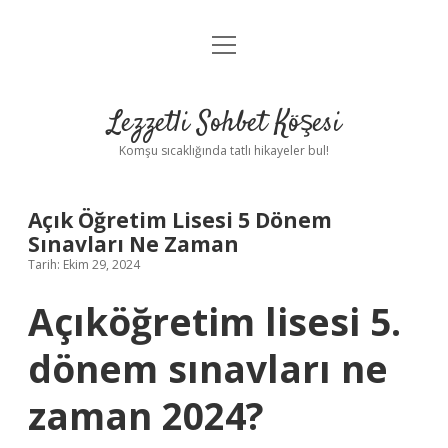
menüyü
Anasayfa
aç
Gizlilik Politikası
Lezzetli Sohbet Köşesi
Yasal Uyarı
Komşu sıcaklığında tatlı hikayeler bul!
Hakkımızda
Açık Öğretim Lisesi 5 Dönem
Sınavları Ne Zaman
Tarih: Ekim 29, 2024
Açıköğretim lisesi 5.
dönem sınavları ne
zaman 2024?