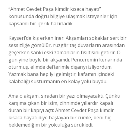
“Ahmet Cevdet Paşa kimdir kısaca hayatı”
konusunda doğru bilgiye ulaşmak isteyenler için
kapsamlı bir içerik hazırladık.
Kayseri’de kış erken iner. Akşamları sokaklar sert bir
sessizliğe gömülür, rüzgâr taş duvarların arasından
geçerken sanki eski zamanların fısıltısını getirir. O
gün yine böyle bir akşamdı. Penceremin kenarında
oturmuş, elimde defterimle dışarıyı izliyordum.
Yazmak bana hep iyi gelmiştir; kafamın içindeki
kalabalığı susturmanın en kolay yolu buydu.
Ama o akşam, sıradan bir yazı olmayacaktı. Çünkü
karşıma çıkan bir isim, zihnimde yıllardır kapalı
duran bir kapıyı açtı: Ahmet Cevdet Paşa kimdir
kısaca hayatı diye başlayan bir cümle, beni hiç
beklemediğim bir yolculuğa sürükledi.