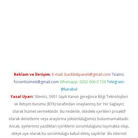
iş adresi
betexper.xyz
m elexbet
Reklam ve İletişim:
E-mail:
backlinkpaneli@gmail.com
Teams:
forumhizmeti@gmail.com
Whatsapp: 0262 606 0 726
Telegram:
@karabul
Yasal Uyarı:
Sitemiz, 5651 Sayılı Kanun gereğince Bilgi Teknolojileri
ve İletişim Kurumu (BTK) tarafından onaylanmış bir Yer Sağlayıcı
olarak hizmet vermektedir. Bu nedenle, sitedeki içerikleri proaktif
olarak denetleme veya araştırma yükümlülüğümüz bulunmamaktadır.
Ancak, üyelerimiz yazdıkları içeriklerin sorumluluğunu taşımakta olup,
siteye üye olarak bu sorumluluğu kabul etmiş sayılırlar. Bu internet