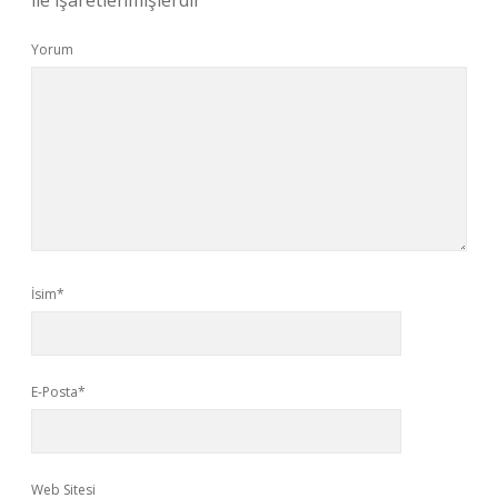
ile işaretlenmişlerdir
Yorum
İsim*
E-Posta*
Web Sitesi