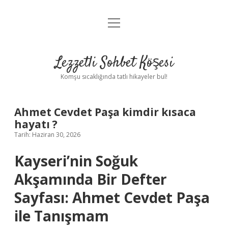
menüyü
Anasayfa
aç
Gizlilik Politikası
Lezzetli Sohbet Köşesi
Yasal Uyarı
Komşu sıcaklığında tatlı hikayeler bul!
Hakkımızda
Ahmet Cevdet Paşa kimdir kısaca
hayatı ?
Tarih: Haziran 30, 2026
Kayseri’nin Soğuk
Akşamında Bir Defter
Sayfası: Ahmet Cevdet Paşa
ile Tanışmam