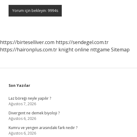
https://birteselliver.com
https://sendegel.com.tr
https://haironplus.com.tr
knight online
nttgame
Sitemap
Sidebar
Son Yazılar
Laz böreği neyle yapılır ?
Ağustos 7, 2026
Divergent ne demek biyoloji ?
Ağustos 6, 2026
Kumru ve yengen arasındaki fark nedir ?
Ağustos 6, 2026