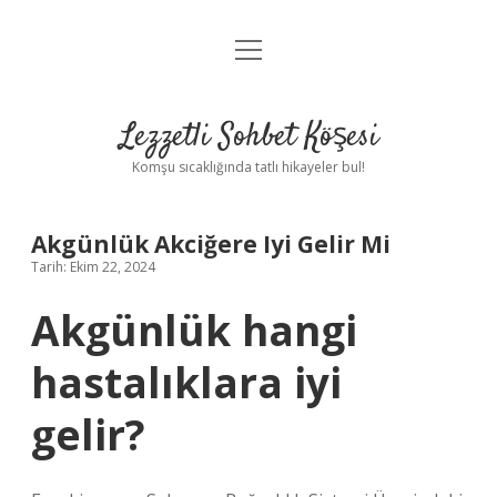
menüyü
Anasayfa
aç
Gizlilik Politikası
Lezzetli Sohbet Köşesi
Yasal Uyarı
Komşu sıcaklığında tatlı hikayeler bul!
Hakkımızda
Akgünlük Akciğere Iyi Gelir Mi
Tarih: Ekim 22, 2024
Akgünlük hangi
hastalıklara iyi
gelir?