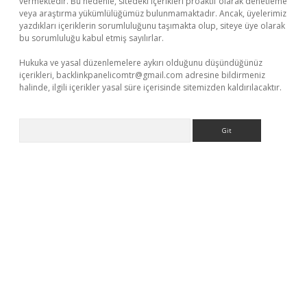
vermektedir. Bu nedenle, sitedeki içerikleri proaktif olarak denetleme
veya araştırma yükümlülüğümüz bulunmamaktadır. Ancak, üyelerimiz
yazdıkları içeriklerin sorumluluğunu taşımakta olup, siteye üye olarak
bu sorumluluğu kabul etmiş sayılırlar.
Hukuka ve yasal düzenlemelere aykırı olduğunu düşündüğünüz
içerikleri,
backlinkpanelicomtr@gmail.com
adresine bildirmeniz
halinde, ilgili içerikler yasal süre içerisinde sitemizden kaldırılacaktır.
Arama
giriş adresi
betexper.xyz
m elexbet