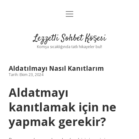
menüyü
Anasayfa
aç
Gizlilik Politikası
Lezzetli Sohbet Köşesi
Yasal Uyarı
Komşu sıcaklığında tatlı hikayeler bul!
Hakkımızda
Aldatılmayı Nasıl Kanıtlarım
Tarih: Ekim 23, 2024
Aldatmayı
kanıtlamak için ne
yapmak gerekir?