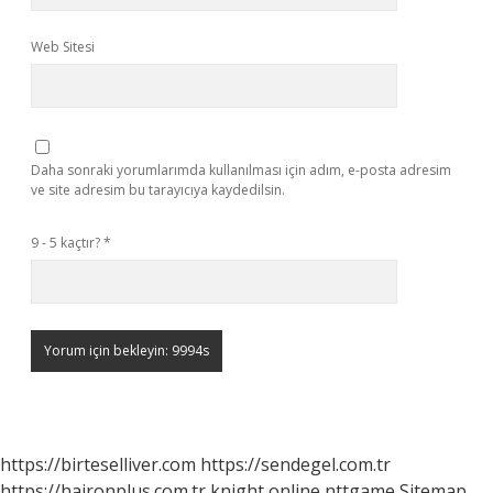
Web Sitesi
Daha sonraki yorumlarımda kullanılması için adım, e-posta adresim
ve site adresim bu tarayıcıya kaydedilsin.
9 - 5 kaçtır?
*
https://birteselliver.com
https://sendegel.com.tr
https://haironplus.com.tr
knight online
nttgame
Sitemap