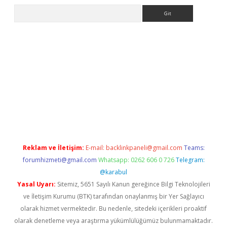
Arama
iriş adresi
betexper.xyz
m elexbet
Reklam ve İletişim:
E-mail:
backlinkpaneli@gmail.com
Teams:
forumhizmeti@gmail.com
Whatsapp: 0262 606 0 726
Telegram:
@karabul
Yasal Uyarı:
Sitemiz, 5651 Sayılı Kanun gereğince Bilgi Teknolojileri
ve İletişim Kurumu (BTK) tarafından onaylanmış bir Yer Sağlayıcı
olarak hizmet vermektedir. Bu nedenle, sitedeki içerikleri proaktif
olarak denetleme veya araştırma yükümlülüğümüz bulunmamaktadır.