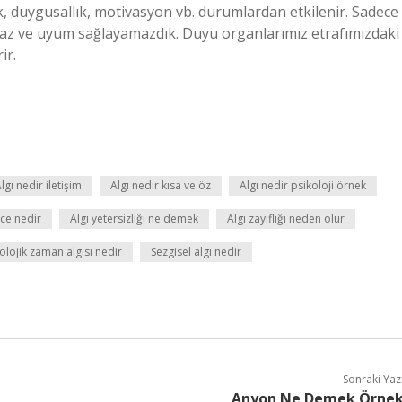
, duygusallık, motivasyon vb. durumlardan etkilenir. Sadece
maz ve uyum sağlayamazdık. Duyu organlarımız etrafımızdaki
ir.
lgı nedir iletişim
Algı nedir kısa ve öz
Algı nedir psikoloji örnek
ce nedir
Algı yetersizliği ne demek
Algı zayıflığı neden olur
olojik zaman algısı nedir
Sezgisel algı nedir
Sonraki Yaz
Anyon Ne Demek Örne