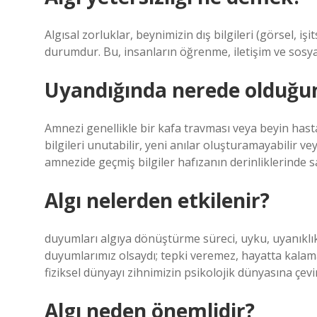
Algısal zorluklar, beynimizin dış bilgileri (görsel, iş
durumdur. Bu, insanların öğrenme, iletişim ve sosyal
Uyandığında nerede olduğ
Amnezi genellikle bir kafa travması veya beyin hastal
bilgileri unutabilir, yeni anılar oluşturamayabilir vey
amnezide geçmiş bilgiler hafızanın derinliklerinde sa
Algı nelerden etkilenir?
duyumları algıya dönüştürme süreci, uyku, uyanıklık
duyumlarımız olsaydı; tepki veremez, hayatta kala
fiziksel dünyayı zihnimizin psikolojik dünyasına çevir
Algı neden önemlidir?