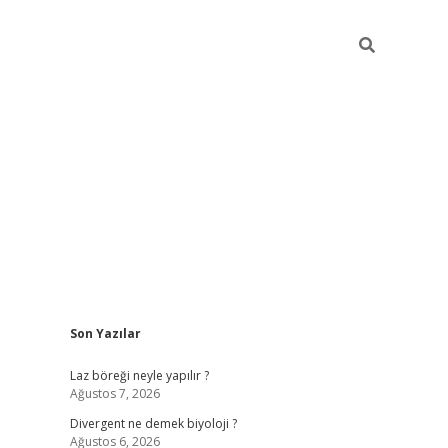
Sidebar
Son Yazılar
vdcasino güncel giriş
ilbet casino
ilbet yeni giriş
Betexper giri
Laz böreği neyle yapılır ?
Ağustos 7, 2026
Divergent ne demek biyoloji ?
Ağustos 6, 2026