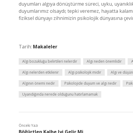
duyumları algıya dönüştürme süreci, uyku, uyanıklık
duyumlarımız olsaydı; tepki veremez, hayatta kala
fiziksel dünyayı zihnimizin psikolojik dünyasına çevir
Tarih:
Makaleler
Algı bozukluğu belirtileri nelerdir
Algı neden önemlidir
A
Algı nelerden etkilenir
Algı psikolojik midir
Algı ve düşün
Algının önemi nedir
Psikolojide duyum ve algı nedir
Psik
Uyandığında nerede olduğunu hatırlamamak
Önceki Yazı
Böğürtlen Kalbe Iyi Gelir Mi