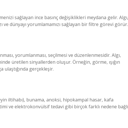
?
enizi sağlayan ince basınç değişiklikleri meydana gelir. Algı
 ve dünyayı yorumlamamızı sağlayan bir filtre görevi görür.
 alınması, yorumlanması, seçilmesi ve düzenlenmesidir. Algı,
minde üretilen sinyallerden oluşur. Örneğin, görme, ışığın
 ulaştığında gerçekleşir.
(beyin iltihabı), bunama, anoksi, hipokampal hasar, kafa
timi ve elektrokonvülsif tedavi gibi birçok farklı nedene bağl