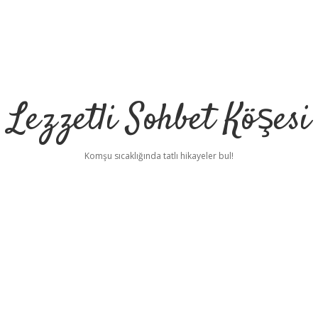
Lezzetli Sohbet Köşesi
Komşu sıcaklığında tatlı hikayeler bul!
betci