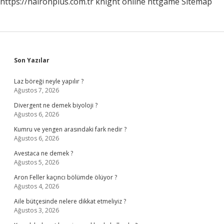
https://haironplus.com.tr
knight online
nttgame
Sitemap
Sidebar
Son Yazılar
Laz böreği neyle yapılır ?
Ağustos 7, 2026
Divergent ne demek biyoloji ?
Ağustos 6, 2026
Kumru ve yengen arasındaki fark nedir ?
Ağustos 6, 2026
Avestaca ne demek ?
Ağustos 5, 2026
Aron Feller kaçıncı bölümde ölüyor ?
Ağustos 4, 2026
Aile bütçesinde nelere dikkat etmeliyiz ?
Ağustos 3, 2026