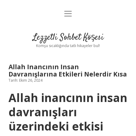
menüyü
Anasayfa
aç
Gizlilik Politikası
Lezzetli Sohbet Köşesi
Yasal Uyarı
Komşu sıcaklığında tatlı hikayeler bul!
Hakkımızda
Allah Inancının Insan
Davranışlarına Etkileri Nelerdir Kısa
Tarih: Ekim 26, 2024
Allah inancının insan
davranışları
üzerindeki etkisi