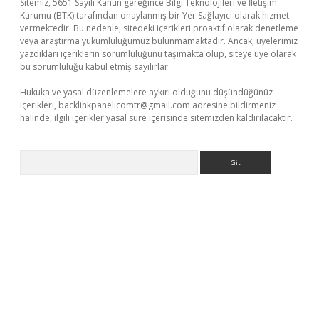
Sitemiz, 5651 Sayılı Kanun gereğince Bilgi Teknolojileri ve İletişim
Kurumu (BTK) tarafından onaylanmış bir Yer Sağlayıcı olarak hizmet
vermektedir. Bu nedenle, sitedeki içerikleri proaktif olarak denetleme
veya araştırma yükümlülüğümüz bulunmamaktadır. Ancak, üyelerimiz
yazdıkları içeriklerin sorumluluğunu taşımakta olup, siteye üye olarak
bu sorumluluğu kabul etmiş sayılırlar.
Hukuka ve yasal düzenlemelere aykırı olduğunu düşündüğünüz
içerikleri,
backlinkpanelicomtr@gmail.com
adresine bildirmeniz
halinde, ilgili içerikler yasal süre içerisinde sitemizden kaldırılacaktır.
Arama
r giriş adresi
betexper.xyz
m elexbet