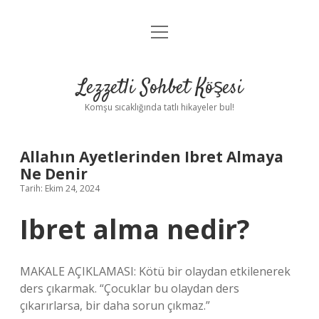
menüyü
Anasayfa
aç
Gizlilik Politikası
Lezzetli Sohbet Köşesi
Yasal Uyarı
Komşu sıcaklığında tatlı hikayeler bul!
Hakkımızda
Allahın Ayetlerinden Ibret Almaya
Ne Denir
Tarih: Ekim 24, 2024
Ibret alma nedir?
MAKALE AÇIKLAMASI: Kötü bir olaydan etkilenerek
ders çıkarmak. “Çocuklar bu olaydan ders
çıkarırlarsa, bir daha sorun çıkmaz.”