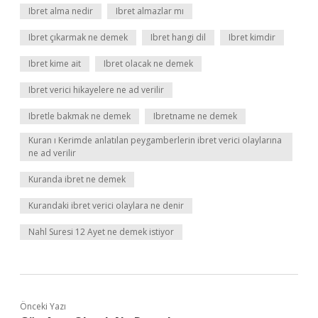
Ibret alma nedir
Ibret almazlar mı
Ibret çıkarmak ne demek
Ibret hangi dil
Ibret kimdir
Ibret kime ait
Ibret olacak ne demek
Ibret verici hikayelere ne ad verilir
Ibretle bakmak ne demek
Ibretname ne demek
Kuran ı Kerimde anlatılan peygamberlerin ibret verici olaylarına
ne ad verilir
Kuranda ibret ne demek
Kurandaki ibret verici olaylara ne denir
Nahl Suresi 12 Ayet ne demek istiyor
Önceki Yazı