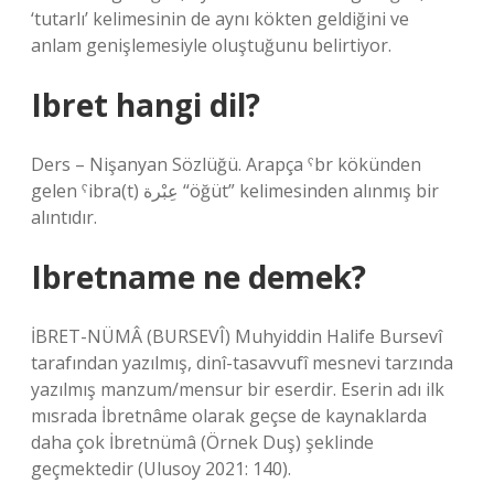
‘tutarlı’ kelimesinin de aynı kökten geldiğini ve
anlam genişlemesiyle oluştuğunu belirtiyor.
Ibret hangi dil?
Ders – Nişanyan Sözlüğü. Arapça ˁbr kökünden
gelen ˁibra(t) عِبْرة “öğüt” kelimesinden alınmış bir
alıntıdır.
Ibretname ne demek?
İBRET-NÜMÂ (BURSEVÎ) Muhyiddin Halife Bursevî
tarafından yazılmış, dinî-tasavvufî mesnevi tarzında
yazılmış manzum/mensur bir eserdir. Eserin adı ilk
mısrada İbretnâme olarak geçse de kaynaklarda
daha çok İbretnümâ (Örnek Duş) şeklinde
geçmektedir (Ulusoy 2021: 140).