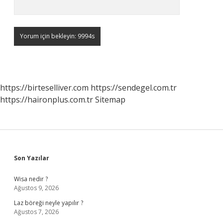
https://birteselliver.com
https://sendegel.com.tr
https://haironplus.com.tr
Sitemap
Sidebar
Son Yazılar
Wisa nedir ?
Ağustos 9, 2026
Laz böreği neyle yapılır ?
Ağustos 7, 2026