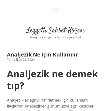
menüyü
Anasayfa
aç
Gizlilik Politikası
Lezzetli Sohbet Köşesi
Yasal Uyarı
Komşu sıcaklığında tatlı hikayeler bul!
Hakkımızda
Analjezik Ne Için Kullanılır
Tarih: Ekim 22, 2024
Analjezik ne demek
tıp?
Analjezikler ağrıyı hafifletmek için kullanılan
ilaçlardır. Analjezikler günümüzde ağrı kesiciler