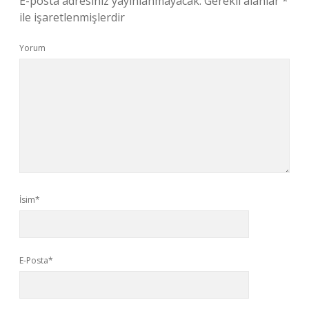
E-posta adresiniz yayınlanmayacak.
Gerekli alanlar
*
ile işaretlenmişlerdir
Yorum
İsim*
E-Posta*