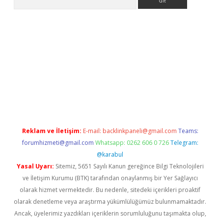
r giriş adresi
betexper.xyz
m elexbet
Reklam ve İletişim:
E-mail:
backlinkpaneli@gmail.com
Teams:
forumhizmeti@gmail.com
Whatsapp: 0262 606 0 726
Telegram:
@karabul
Yasal Uyarı:
Sitemiz, 5651 Sayılı Kanun gereğince Bilgi Teknolojileri
ve İletişim Kurumu (BTK) tarafından onaylanmış bir Yer Sağlayıcı
olarak hizmet vermektedir. Bu nedenle, sitedeki içerikleri proaktif
olarak denetleme veya araştırma yükümlülüğümüz bulunmamaktadır.
Ancak, üyelerimiz yazdıkları içeriklerin sorumluluğunu taşımakta olup,