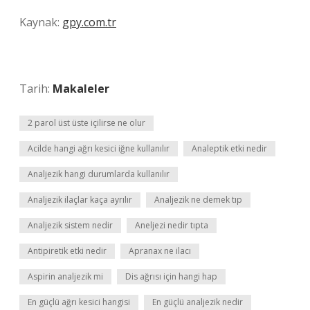
Kaynak:
gpy.com.tr
Tarih:
Makaleler
2 parol üst üste içilirse ne olur
Acilde hangi ağrı kesici iğne kullanılır
Analeptik etki nedir
Analjezik hangi durumlarda kullanılır
Analjezik ilaçlar kaça ayrılır
Analjezik ne demek tıp
Analjezik sistem nedir
Aneljezi nedir tıpta
Antipiretik etki nedir
Apranax ne ilacı
Aspirin analjezik mi
Dis ağrısı için hangi hap
En güçlü ağrı kesici hangisi
En güçlü analjezik nedir