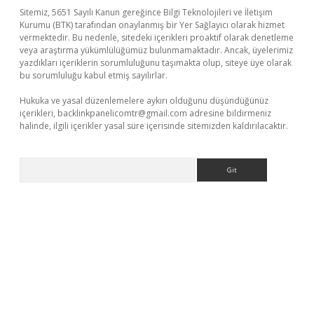
Sitemiz, 5651 Sayılı Kanun gereğince Bilgi Teknolojileri ve İletişim
Kurumu (BTK) tarafından onaylanmış bir Yer Sağlayıcı olarak hizmet
vermektedir. Bu nedenle, sitedeki içerikleri proaktif olarak denetleme
veya araştırma yükümlülüğümüz bulunmamaktadır. Ancak, üyelerimiz
yazdıkları içeriklerin sorumluluğunu taşımakta olup, siteye üye olarak
bu sorumluluğu kabul etmiş sayılırlar.
Hukuka ve yasal düzenlemelere aykırı olduğunu düşündüğünüz
içerikleri,
backlinkpanelicomtr@gmail.com
adresine bildirmeniz
halinde, ilgili içerikler yasal süre içerisinde sitemizden kaldırılacaktır.
Arama
giriş adresi
betexper.xyz
m elexbet