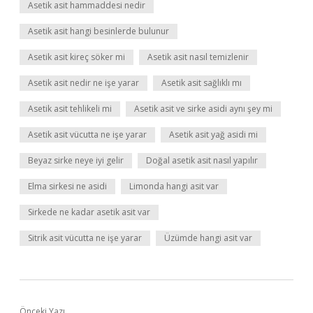
Asetik asit hammaddesi nedir
Asetik asit hangi besinlerde bulunur
Asetik asit kireç söker mi
Asetik asit nasıl temizlenir
Asetik asit nedir ne işe yarar
Asetik asit sağlıklı mı
Asetik asit tehlikeli mi
Asetik asit ve sirke asidi aynı şey mi
Asetik asit vücutta ne işe yarar
Asetik asit yağ asidi mi
Beyaz sirke neye iyi gelir
Doğal asetik asit nasıl yapılır
Elma sirkesi ne asidi
Limonda hangi asit var
Sirkede ne kadar asetik asit var
Sitrik asit vücutta ne işe yarar
Üzümde hangi asit var
Önceki Yazı