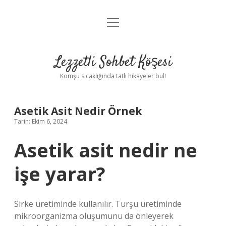
menüyü
Anasayfa
aç
Gizlilik Politikası
Lezzetli Sohbet Köşesi
Yasal Uyarı
Komşu sıcaklığında tatlı hikayeler bul!
Hakkımızda
Asetik Asit Nedir Örnek
Tarih: Ekim 6, 2024
Asetik asit nedir ne
işe yarar?
Sirke üretiminde kullanılır. Turşu üretiminde
mikroorganizma oluşumunu da önleyerek