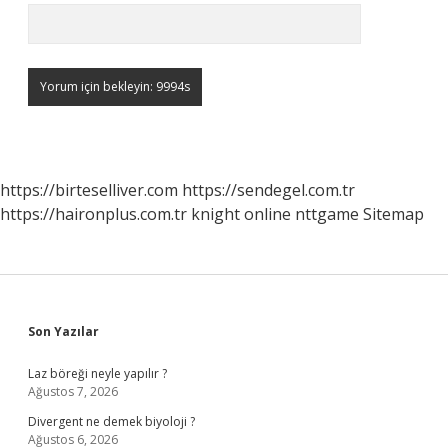
https://birteselliver.com
https://sendegel.com.tr
https://haironplus.com.tr
knight online
nttgame
Sitemap
Sidebar
Son Yazılar
Laz böreği neyle yapılır ?
Ağustos 7, 2026
Divergent ne demek biyoloji ?
Ağustos 6, 2026