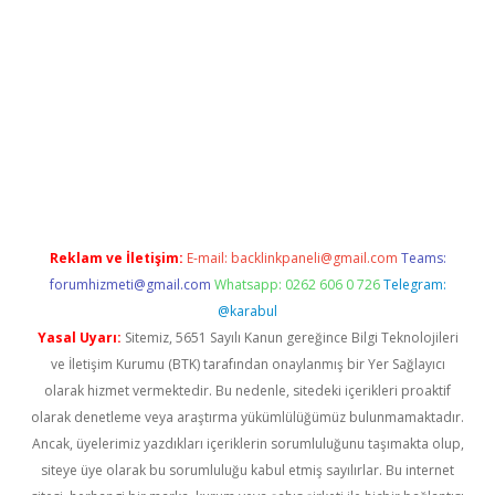
r giriş adresi
betexper.xyz
m elexbet
Reklam ve İletişim:
E-mail:
backlinkpaneli@gmail.com
Teams:
forumhizmeti@gmail.com
Whatsapp: 0262 606 0 726
Telegram:
@karabul
Yasal Uyarı:
Sitemiz, 5651 Sayılı Kanun gereğince Bilgi Teknolojileri
ve İletişim Kurumu (BTK) tarafından onaylanmış bir Yer Sağlayıcı
olarak hizmet vermektedir. Bu nedenle, sitedeki içerikleri proaktif
olarak denetleme veya araştırma yükümlülüğümüz bulunmamaktadır.
Ancak, üyelerimiz yazdıkları içeriklerin sorumluluğunu taşımakta olup,
siteye üye olarak bu sorumluluğu kabul etmiş sayılırlar. Bu internet