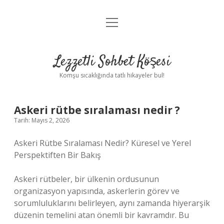
menüyü
Anasayfa
aç
Gizlilik Politikası
Lezzetli Sohbet Köşesi
Yasal Uyarı
Komşu sıcaklığında tatlı hikayeler bul!
Hakkımızda
Askeri rütbe sıralaması nedir ?
Tarih: Mayıs 2, 2026
Askeri Rütbe Sıralaması Nedir? Küresel ve Yerel
Perspektiften Bir Bakış
Askeri rütbeler, bir ülkenin ordusunun
organizasyon yapısında, askerlerin görev ve
sorumluluklarını belirleyen, aynı zamanda hiyerarşik
düzenin temelini atan önemli bir kavramdır. Bu