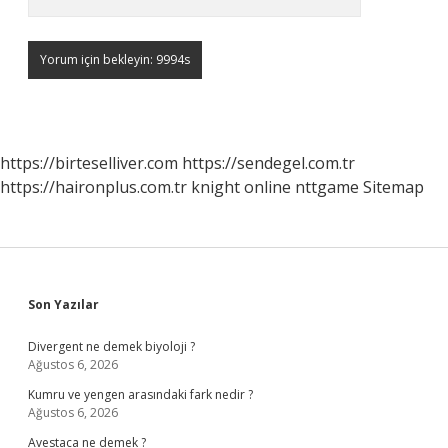
https://birteselliver.com
https://sendegel.com.tr
https://haironplus.com.tr
knight online
nttgame
Sitemap
Sidebar
Son Yazılar
Divergent ne demek biyoloji ?
Ağustos 6, 2026
Kumru ve yengen arasındaki fark nedir ?
Ağustos 6, 2026
Avestaca ne demek ?