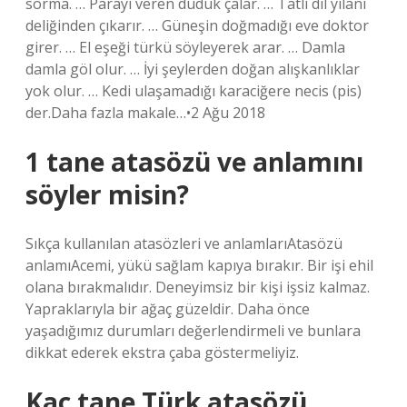
sorma. … Parayı veren düdük çalar. … Tatlı dil yılanı
deliğinden çıkarır. … Güneşin doğmadığı eve doktor
girer. … El eşeği türkü söyleyerek arar. … Damla
damla göl olur. … İyi şeylerden doğan alışkanlıklar
yok olur. … Kedi ulaşamadığı karaciğere necis (pis)
der.Daha fazla makale…•2 Ağu 2018
1 tane atasözü ve anlamını
söyler misin?
Sıkça kullanılan atasözleri ve anlamlarıAtasözü
anlamıAcemi, yükü sağlam kapıya bırakır. Bir işi ehil
olana bırakmalıdır. Deneyimsiz bir kişi işsiz kalmaz.
Yapraklarıyla bir ağaç güzeldir. Daha önce
yaşadığımız durumları değerlendirmeli ve bunlara
dikkat ederek ekstra çaba göstermeliyiz.
Kaç tane Türk atasözü