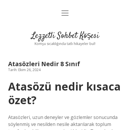
menüyü
Anasayfa
aç
Gizlilik Politikası
Lezzetli Sohbet Köşesi
Yasal Uyarı
Komşu sıcaklığında tatlı hikayeler bul!
Hakkımızda
Atasözleri Nedir 8 Sınıf
Tarih: Ekim 26, 2024
Atasözü nedir kısaca
özet?
Atasözleri, uzun deneyler ve gözlemler sonucunda
söylenmiş ve nesilden nesile aktarılarak toplum