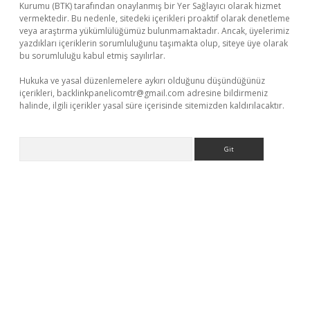
Kurumu (BTK) tarafından onaylanmış bir Yer Sağlayıcı olarak hizmet
vermektedir. Bu nedenle, sitedeki içerikleri proaktif olarak denetleme
veya araştırma yükümlülüğümüz bulunmamaktadır. Ancak, üyelerimiz
yazdıkları içeriklerin sorumluluğunu taşımakta olup, siteye üye olarak
bu sorumluluğu kabul etmiş sayılırlar.
Hukuka ve yasal düzenlemelere aykırı olduğunu düşündüğünüz
içerikleri,
backlinkpanelicomtr@gmail.com
adresine bildirmeniz
halinde, ilgili içerikler yasal süre içerisinde sitemizden kaldırılacaktır.
Arama
etexper giriş adresi
betexper.xyz
m elexbet