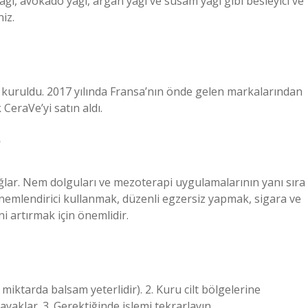
 yağı, avokado yağı, argan yağı ve susam yağı gibi besleyici ve
iz.
e kuruldu. 2017 yılında Fransa’nın önde gelen markalarından
 CeraVe’yi satın aldı.
?
ğlar. Nem dolguları ve mezoterapi uygulamalarının yanı sıra
n nemlendirici kullanmak, düzenli egzersiz yapmak, sigara ve
ni artırmak için önemlidir.
 miktarda balsam yeterlidir). 2. Kuru cilt bölgelerine
, ayaklar. 3. Gerektiğinde işlemi tekrarlayın.