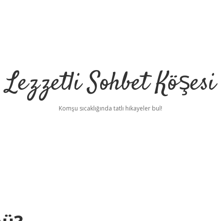
Lezzetli Sohbet Köşesi
Komşu sıcaklığında tatlı hikayeler bul!
betc