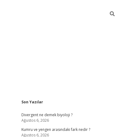
Sidebar
Son Yazılar
i
vdcasino güncel giriş
ilbet casino
ilbet yeni giriş
Betexper giri
Divergent ne demek biyoloji ?
Ağustos 6, 2026
Kumru ve yengen arasındaki fark nedir ?
Ağustos 6, 2026