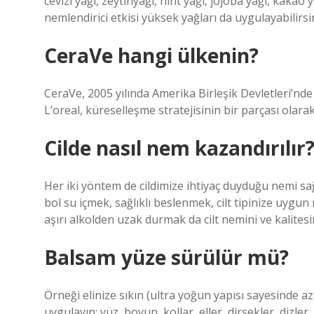
cevizi yağı, zeytinyağı, hint yağı, jojoba yağı, kakao
nemlendirici etkisi yüksek yağları da uygulayabilirsin
CeraVe hangi ülkenin?
CeraVe, 2005 yılında Amerika Birleşik Devletleri’nd
L’oreal, küreselleşme stratejisinin bir parçası olarak
Cilde nasıl nem kazandırılır
Her iki yöntem de cildimize ihtiyaç duyduğu nemi sa
bol su içmek, sağlıklı beslenmek, cilt tipinize uygu
aşırı alkolden uzak durmak da cilt nemini ve kalitesi
Balsam yüze sürülür mü?
Örneği elinize sıkın (ultra yoğun yapısı sayesinde az
uygulayın: yüz, boyun, kollar, eller, dirsekler, dizler