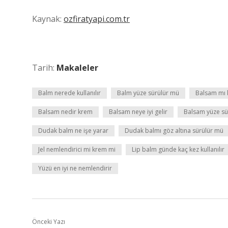
Kaynak:
ozfiratyapi.com.tr
Tarih:
Makaleler
Balm nerede kullanılır
Balm yüze sürülür mü
Balsam mı 
Balsam nedir krem
Balsam neye iyi gelir
Balsam yüze sü
Dudak balm ne işe yarar
Dudak balmı göz altına sürülür mü
Jel nemlendirici mi krem mi
Lip balm günde kaç kez kullanılır
Yüzü en iyi ne nemlendirir
Önceki Yazı