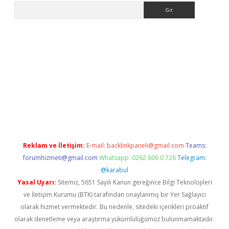
Arama
iriş adresi
betexper.xyz
m elexbet
Reklam ve İletişim:
E-mail:
backlinkpaneli@gmail.com
Teams:
forumhizmeti@gmail.com
Whatsapp: 0262 606 0 726
Telegram:
@karabul
Yasal Uyarı:
Sitemiz, 5651 Sayılı Kanun gereğince Bilgi Teknolojileri
ve İletişim Kurumu (BTK) tarafından onaylanmış bir Yer Sağlayıcı
olarak hizmet vermektedir. Bu nedenle, sitedeki içerikleri proaktif
olarak denetleme veya araştırma yükümlülüğümüz bulunmamaktadır.