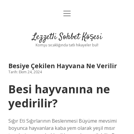
menüyü
Anasayfa
aç
Gizlilik Politikası
Lezzetli Sohbet Köşesi
Yasal Uyarı
Komşu sıcaklığında tatlı hikayeler bul!
Hakkımızda
Besiye Çekilen Hayvana Ne Verilir
Tarih: Ekim 24, 2024
Besi hayvanına ne
yedirilir?
Sığır Eti Sığırlarının Beslenmesi Büyüme mevsimi
boyunca hayvanlara kaba yem olarak yeşil mısır