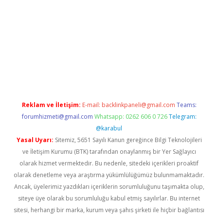
riş adresi
betexper.xyz
m elexbet
Reklam ve İletişim:
E-mail:
backlinkpaneli@gmail.com
Teams:
forumhizmeti@gmail.com
Whatsapp: 0262 606 0 726
Telegram:
@karabul
Yasal Uyarı:
Sitemiz, 5651 Sayılı Kanun gereğince Bilgi Teknolojileri
ve İletişim Kurumu (BTK) tarafından onaylanmış bir Yer Sağlayıcı
olarak hizmet vermektedir. Bu nedenle, sitedeki içerikleri proaktif
olarak denetleme veya araştırma yükümlülüğümüz bulunmamaktadır.
Ancak, üyelerimiz yazdıkları içeriklerin sorumluluğunu taşımakta olup,
siteye üye olarak bu sorumluluğu kabul etmiş sayılırlar. Bu internet
sitesi, herhangi bir marka, kurum veya şahıs şirketi ile hiçbir bağlantısı