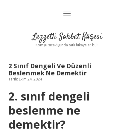
menüyü
Anasayfa
aç
Gizlilik Politikası
Lezzetli Sohbet Köşesi
Yasal Uyarı
Komşu sıcaklığında tatlı hikayeler bul!
Hakkımızda
2 Sınıf Dengeli Ve Düzenli
Beslenmek Ne Demektir
Tarih: Ekim 24, 2024
2. sınıf dengeli
beslenme ne
demektir?