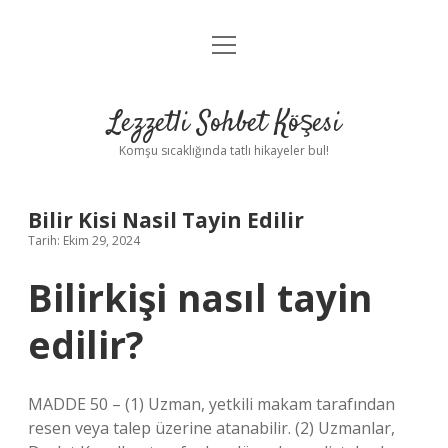
menüyü
Anasayfa
aç
Gizlilik Politikası
Lezzetli Sohbet Köşesi
Yasal Uyarı
Komşu sıcaklığında tatlı hikayeler bul!
Hakkımızda
Bilir Kisi Nasil Tayin Edilir
Tarih: Ekim 29, 2024
Bilirkişi nasıl tayin
edilir?
MADDE 50 – (1) Uzman, yetkili makam tarafından
resen veya talep üzerine atanabilir. (2) Uzmanlar,