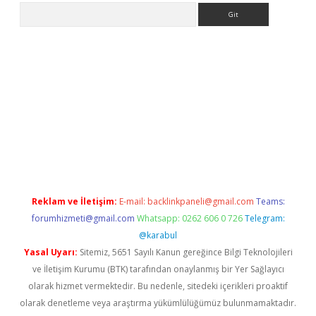
Arama
iriş adresi
betexper.xyz
m elexbet
Reklam ve İletişim:
E-mail:
backlinkpaneli@gmail.com
Teams:
forumhizmeti@gmail.com
Whatsapp: 0262 606 0 726
Telegram:
@karabul
Yasal Uyarı:
Sitemiz, 5651 Sayılı Kanun gereğince Bilgi Teknolojileri
ve İletişim Kurumu (BTK) tarafından onaylanmış bir Yer Sağlayıcı
olarak hizmet vermektedir. Bu nedenle, sitedeki içerikleri proaktif
olarak denetleme veya araştırma yükümlülüğümüz bulunmamaktadır.