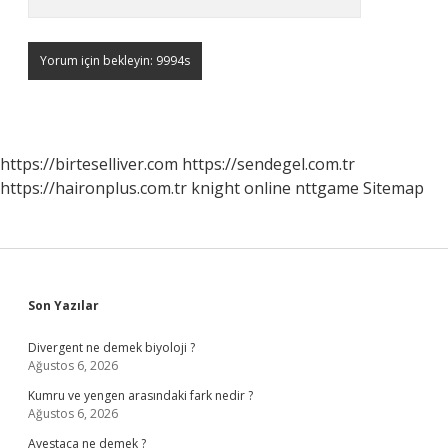
https://birteselliver.com
https://sendegel.com.tr
https://haironplus.com.tr
knight online
nttgame
Sitemap
Sidebar
Son Yazılar
Divergent ne demek biyoloji ?
Ağustos 6, 2026
Kumru ve yengen arasındaki fark nedir ?
Ağustos 6, 2026
Avestaca ne demek ?