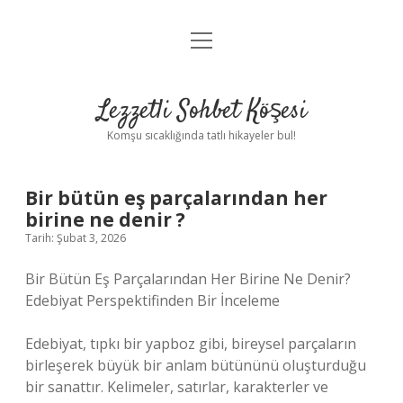
menüyü
Anasayfa
aç
Gizlilik Politikası
Lezzetli Sohbet Köşesi
Yasal Uyarı
Komşu sıcaklığında tatlı hikayeler bul!
Hakkımızda
Bir bütün eş parçalarından her
birine ne denir ?
Tarih: Şubat 3, 2026
Bir Bütün Eş Parçalarından Her Birine Ne Denir?
Edebiyat Perspektifinden Bir İnceleme
Edebiyat, tıpkı bir yapboz gibi, bireysel parçaların
birleşerek büyük bir anlam bütününü oluşturduğu
bir sanattır. Kelimeler, satırlar, karakterler ve