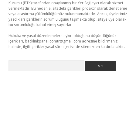
Kurumu (BTK) tarafından onaylanmış bir Yer Sağlayıcı olarak hizmet
vermektedir. Bu nedenle, sitedeki içerikleri proaktif olarak denetleme
veya araştırma yükümlülüğümüz bulunmamaktadır. Ancak, üyelerimiz
yazdıkları içeriklerin sorumluluğunu taşımakta olup, siteye üye olarak
bu sorumluluğu kabul etmiş sayılırlar.
Hukuka ve yasal düzenlemelere aykırı olduğunu düşündüğünüz
içerikleri,
backlinkpanelicomtr@gmail.com
adresine bildirmeniz
halinde, ilgili içerikler yasal süre içerisinde sitemizden kaldırılacaktır.
Arama
er giriş adresi
betexper.xyz
m elexbet