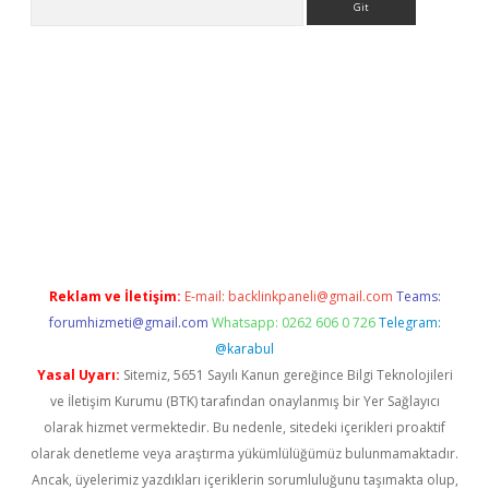
iş adresi
betexper.xyz
m elexbet
Reklam ve İletişim:
E-mail:
backlinkpaneli@gmail.com
Teams:
forumhizmeti@gmail.com
Whatsapp: 0262 606 0 726
Telegram:
@karabul
Yasal Uyarı:
Sitemiz, 5651 Sayılı Kanun gereğince Bilgi Teknolojileri
ve İletişim Kurumu (BTK) tarafından onaylanmış bir Yer Sağlayıcı
olarak hizmet vermektedir. Bu nedenle, sitedeki içerikleri proaktif
olarak denetleme veya araştırma yükümlülüğümüz bulunmamaktadır.
Ancak, üyelerimiz yazdıkları içeriklerin sorumluluğunu taşımakta olup,