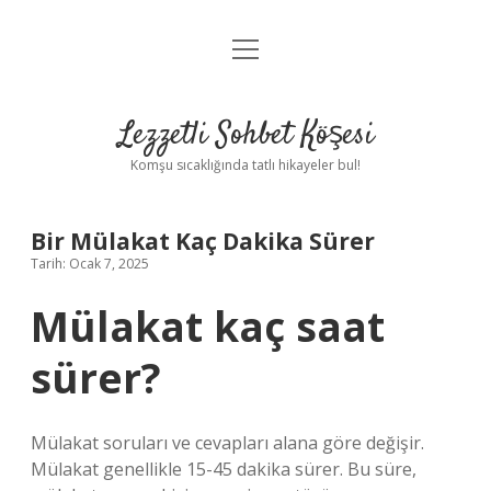
menüyü
Anasayfa
aç
Gizlilik Politikası
Lezzetli Sohbet Köşesi
Yasal Uyarı
Komşu sıcaklığında tatlı hikayeler bul!
Hakkımızda
Bir Mülakat Kaç Dakika Sürer
Tarih: Ocak 7, 2025
Mülakat kaç saat
sürer?
Mülakat soruları ve cevapları alana göre değişir.
Mülakat genellikle 15-45 dakika sürer. Bu süre,