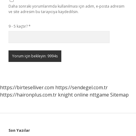
Daha sonraki yorumlarımda kullanılması için adım, e-posta adresim
ve site adresim bu tarayıcıya kaydedilsin.
9 - 5 kaçtır?
*
https://birteselliver.com
https://sendegel.com.tr
https://haironplus.com.tr
knight online
nttgame
Sitemap
Sidebar
Son Yazılar