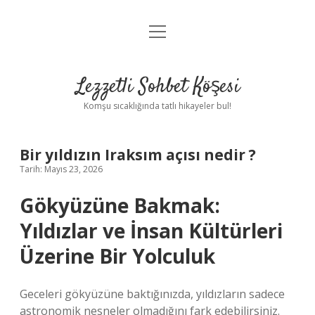
menüyü
Anasayfa
aç
Gizlilik Politikası
Lezzetli Sohbet Köşesi
Yasal Uyarı
Komşu sıcaklığında tatlı hikayeler bul!
Hakkımızda
Bir yıldızın Iraksım açısı nedir ?
Tarih: Mayıs 23, 2026
Gökyüzüne Bakmak:
Yıldızlar ve İnsan Kültürleri
Üzerine Bir Yolculuk
Geceleri gökyüzüne baktığınızda, yıldızların sadece
astronomik nesneler olmadığını fark edebilirsiniz.