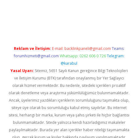
per giriş adresi
betexper.xyz
m elexbet
Reklam ve İletişim:
E-mail:
backlinkpaneli@gmail.com
Teams:
forumhizmeti@gmail.com
Whatsapp: 0262 606 0 726
Telegram:
@karabul
Yasal Uyarı:
Sitemiz, 5651 Sayılı Kanun gereğince Bilgi Teknolojileri
ve İletişim Kurumu (BTK) tarafından onaylanmış bir Yer Sağlayıcı
olarak hizmet vermektedir. Bu nedenle, sitedeki içerikleri proaktif
olarak denetleme veya araştırma yükümlülüğümüz bulunmamaktadır.
Ancak, üyelerimiz yazdıkları içeriklerin sorumluluğunu taşımakta olup,
siteye üye olarak bu sorumluluğu kabul etmiş sayılırlar. Bu internet
sitesi, herhangi bir marka, kurum veya şahıs şirketi ile hiçbir bağlantısı
bulunmamaktadır. Sitede yalnızca kendi hazırladığımız makaleler
paylaşılmaktadır. Burada yer alan içerikler haber niteliği taşımamakta
olup, gerçek kurum ve kişiler hakkında paylaşım yapılmamaktadır.