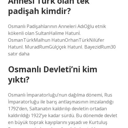
Annesi Türk olan tek
padişah kimdir?
Osmanlı Padişahlarının Anneleri AdıOğlu etnik
kökenli olan SultanHalime Hatunİ.
OsmanTürkMalhun HatunOrhanTürkNilüfer
HatunI. MuradRumGülçiçek HatunI. BayezidRum30
satır daha
Osmanlı Devleti’ni kim
yıktı?
Osmanlı İmparatorluğu’nun dağılma dönemi, Rus
İmparatorluğu ile barış antlaşmasının imzalandığı
1792’den, Saltanatın kaldırılıp devletin ortadan
kaldırıldığı 1922’ye kadar sürdü. Bu dönemde devlet
en büyük toprak kayıplarını yaşadı ve Kurtuluş