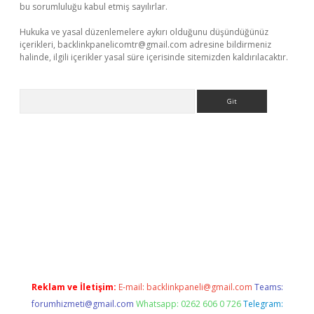
bu sorumluluğu kabul etmiş sayılırlar.
Hukuka ve yasal düzenlemelere aykırı olduğunu düşündüğünüz
içerikleri,
backlinkpanelicomtr@gmail.com
adresine bildirmeniz
halinde, ilgili içerikler yasal süre içerisinde sitemizden kaldırılacaktır.
Arama
iriş adresi
betexper.xyz
m elexbet
Reklam ve İletişim:
E-mail:
backlinkpaneli@gmail.com
Teams:
forumhizmeti@gmail.com
Whatsapp: 0262 606 0 726
Telegram: