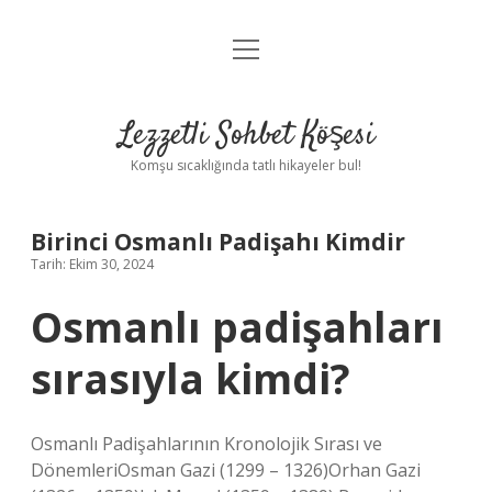
menüyü
Anasayfa
aç
Gizlilik Politikası
Lezzetli Sohbet Köşesi
Yasal Uyarı
Komşu sıcaklığında tatlı hikayeler bul!
Hakkımızda
Birinci Osmanlı Padişahı Kimdir
Tarih: Ekim 30, 2024
Osmanlı padişahları
sırasıyla kimdi?
Osmanlı Padişahlarının Kronolojik Sırası ve
DönemleriOsman Gazi (1299 – 1326)Orhan Gazi