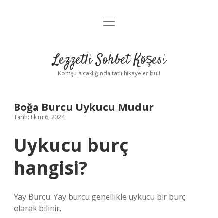
menüyü
Anasayfa
aç
Gizlilik Politikası
Lezzetli Sohbet Köşesi
Yasal Uyarı
Komşu sıcaklığında tatlı hikayeler bul!
Hakkımızda
Boğa Burcu Uykucu Mudur
Tarih: Ekim 6, 2024
Uykucu burç
hangisi?
Yay Burcu. Yay burcu genellikle uykucu bir burç
olarak bilinir.