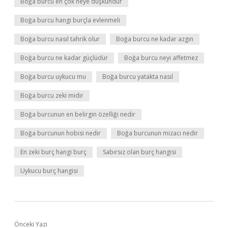
Boğa burcu en çok neye düşkündür
Boğa burcu hangi burçla evlenmeli
Boğa burcu nasıl tahrik olur
Boğa burcu ne kadar azgın
Boğa burcu ne kadar güçlüdür
Boğa burcu neyi affetmez
Boğa burcu uykucu mu
Boğa burcu yatakta nasıl
Boğa burcu zeki midir
Boğa burcunun en belirgin özelliği nedir
Boğa burcunun hobisi nedir
Boğa burcunun mizacı nedir
En zeki burç hangi burç
Sabırsız olan burç hangisi
Uykucu burç hangisi
Önceki Yazı