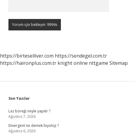
https://birteselliver.com
https://sendegel.com.tr
https://haironplus.com.tr
knight online
nttgame
Sitemap
Sidebar
Son Yazılar
Laz böreği neyle yapılır ?
Ağustos 7, 2026
Divergent ne demek biyoloji ?
Ağustos 6, 2026