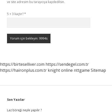
ve site adresim bu tarayıcıya kaydedilsin.
5 + 3 kaçtır?
*
https://birteselliver.com
https://sendegel.com.tr
https://haironplus.com.tr
knight online
nttgame
Sitemap
Sidebar
Son Yazılar
Laz böreği neyle yapılır ?