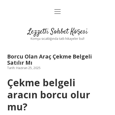
menüyü
Anasayfa
aç
Gizlilik Politikası
Lezzetli Sohbet Köşesi
Yasal Uyarı
Komşu sıcaklığında tatlı hikayeler bul!
Hakkımızda
Borcu Olan Araç Çekme Belgeli
Satılır Mı
Tarih: Haziran 25, 2025
Çekme belgeli
aracın borcu olur
mu?