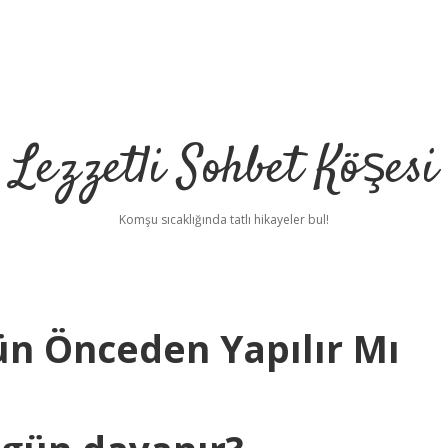
Lezzetli Sohbet Köşesi
Komşu sıcaklığında tatlı hikayeler bul!
ün Önceden Yapılır Mı
betci