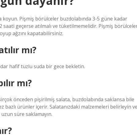
 gün dayanır?
 koyun. Pişmiş börülceler buzdolabında 3-5 güne kadar
2 saati geçerse atılmalı ve tüketilmemelidir. Pişmiş börülcele
up ağzını kapatabilirsiniz.
tılır mı?
dar hafif tuzlu suda bir gece bekletin.
ılır mı?
irçok önceden pişirilmiş salata, buzdolabında saklansa bile
bazlı ürünler içerir. Salatanızdaki malzemeleri belirleyin v
 uzun süre saklamayın.
ır?