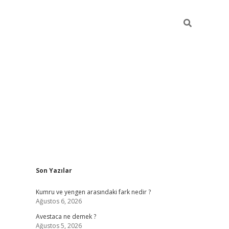
Sidebar
Son Yazılar
vdcasino güncel giriş
ilbet casino
ilbet yeni giriş
Betexper giriş
Kumru ve yengen arasındaki fark nedir ?
Ağustos 6, 2026
Avestaca ne demek ?
Ağustos 5, 2026