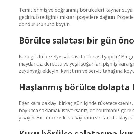
Temizlenmiş ve doğranmış börülceleri kaynar suya 
geçirin. İstediğiniz miktarı poşetlere dağıtın. Poşetl
dondurucunuza koyun.
Börülce salatası bir gün önc
Kara gözlü bezelye salatası tarifi nasıl yapılır? Bir g
maydanoz, dereotu ve yeşil soğanları pişmiş kara gözl
zeytinyağı ekleyin, karıştırın ve servis tabağına koy
Haşlanmış börülce dolapta k
Eğer kara baklayı birkaç gün içinde tüketecekseniz, 
boyunca saklamak istiyorsanız, dondurmanız gerekece
yıkayın. Bir tencerede su kaynatın ve kara baklayı s
Kuru börülce salatasına ku