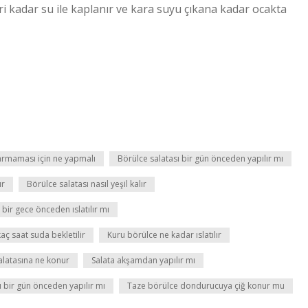
eri kadar su ile kaplanır ve kara suyu çıkana kadar ocakta
armaması için ne yapmalı
Börülce salatası bir gün önceden yapılır mı
ır
Börülce salatası nasıl yeşil kalır
bir gece önceden ıslatılır mı
aç saat suda bekletilir
Kuru börülce ne kadar ıslatılır
alatasına ne konur
Salata akşamdan yapılır mı
ı bir gün önceden yapılır mı
Taze börülce dondurucuya çiğ konur mu