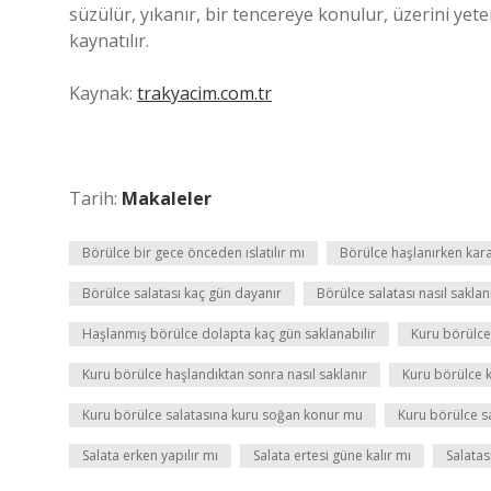
süzülür, yıkanır, bir tencereye konulur, üzerini yet
kaynatılır.
Kaynak:
trakyacim.com.tr
Tarih:
Makaleler
Börülce bir gece önceden ıslatılır mı
Börülce haşlanırken kar
Börülce salatası kaç gün dayanır
Börülce salatası nasıl saklan
Haşlanmış börülce dolapta kaç gün saklanabilir
Kuru börülce 
Kuru börülce haşlandıktan sonra nasıl saklanır
Kuru börülce k
Kuru börülce salatasına kuru soğan konur mu
Kuru börülce s
Salata erken yapılır mı
Salata ertesi güne kalır mı
Salatas