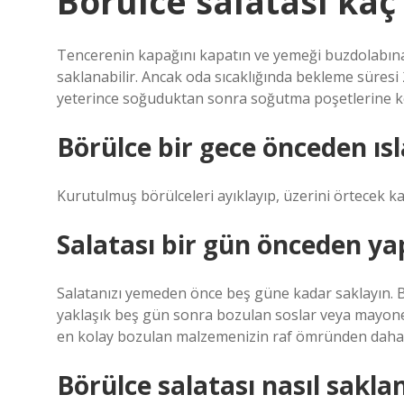
Börülce salatası kaç
Tencerenin kapağını kapatın ve yemeği buzdolabına
saklanabilir. Ancak oda sıcaklığında bekleme süresi 
yeterince soğuduktan sonra soğutma poşetlerine koy
Börülce bir gece önceden ısla
Kurutulmuş börülceleri ayıklayıp, üzerini örtecek ka
Salatası bir gün önceden yap
Salatanızı yemeden önce beş güne kadar saklayın. B
yaklaşık beş gün sonra bozulan soslar veya mayonez 
en kolay bozulan malzemenizin raf ömründen daha
Börülce salatası nasıl saklan