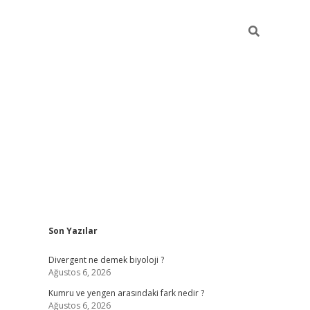
Sidebar
Son Yazılar
vdcasino güncel giriş
ilbet casino
ilbet yeni giriş
Betexper giri
Divergent ne demek biyoloji ?
Ağustos 6, 2026
Kumru ve yengen arasındaki fark nedir ?
Ağustos 6, 2026