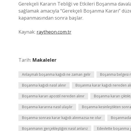
Gerekçeli Kararın Tebliği ve Etkileri Boşanma daval
sağlamak amacıyla “Gerekçeli Boşanma Kararı” düzenle
kapanmasından sonra başlar.
Kaynak:
raytheon.com.tr
Tarih:
Makaleler
Anlaşmalı boşanma kağıdı ne zaman gelir
Boşanma belgesi n
Boşanma kağıdı nasıl alınır
Boşanma karar kağıdı nereden alı
Boşanma kararı apostil nereden alınır
Boşanma kararı çıktık
Boşanma kararına nasıl ulaşılır
Boşanma kesinleştikten sonra
Boşanma sonrası karar kağıdı alınmazsa ne olur
Boşanmada g
Boşanmanın gerçekleştiğini nasıl anlarız
Edevlette boşanma 