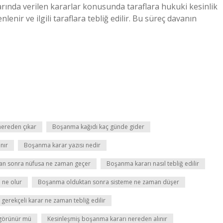
arında verilen kararlar konusunda taraflara hukuki kesinlik
nir ve ilgili taraflara tebliğ edilir. Bu süreç davanın
ereden çıkar
Boşanma kağıdı kaç günde gider
nır
Boşanma karar yazısı nedir
tan sonra nüfusa ne zaman geçer
Boşanma kararı nasıl tebliğ edilir
 ne olur
Boşanma olduktan sonra sisteme ne zaman düşer
erekçeli karar ne zaman tebliğ edilir
görünür mü
Kesinleşmiş boşanma kararı nereden alınır