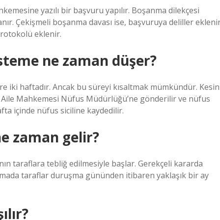
hkemesine yazılı bir başvuru yapılır. Boşanma dilekçesi
anır. Çekişmeli boşanma davası ise, başvuruya deliller ekleni
otokolü eklenir.
steme ne zaman düşer?
re iki haftadır. Ancak bu süreyi kısaltmak mümkündür. Kesin
i Aile Mahkemesi Nüfus Müdürlüğü’ne gönderilir ve nüfus
ta içinde nüfus siciline kaydedilir.
e zaman gelir?
 taraflara tebliğ edilmesiyle başlar. Gerekçeli kararda
anmada taraflar duruşma gününden itibaren yaklaşık bir ay
ılır?