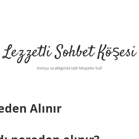
Lezzetli Sohbet Köşesi
Komşu sıcaklığında tatlı hikayeler bul!
den Alınır
betci