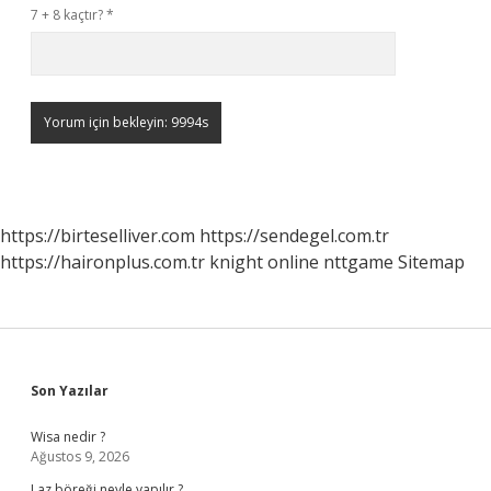
7 + 8 kaçtır?
*
https://birteselliver.com
https://sendegel.com.tr
https://haironplus.com.tr
knight online
nttgame
Sitemap
Sidebar
Son Yazılar
Wisa nedir ?
Ağustos 9, 2026
Laz böreği neyle yapılır ?