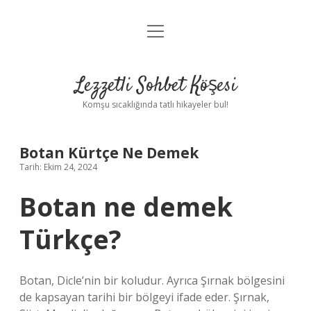
menüyü
Anasayfa
aç
Gizlilik Politikası
Lezzetli Sohbet Köşesi
Yasal Uyarı
Komşu sıcaklığında tatlı hikayeler bul!
Hakkımızda
Botan Kürtçe Ne Demek
Tarih: Ekim 24, 2024
Botan ne demek
Türkçe?
Botan, Dicle’nin bir koludur. Ayrıca Şırnak bölgesini
de kapsayan tarihi bir bölgeyi ifade eder. Şırnak,