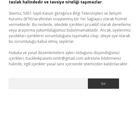
taslak halindedir ve tavsiye niteliği taşımazlar.
Sitemiz, 5651 Sayılı Kanun gereğince Bilgi Teknolojileri ve İletişim
Kurumu (BTK) tarafından onaylanmış bir Yer Sağlayıcı olarak hizmet
vermektedir. Bu nedenle, sitedeki içerikleri proaktif olarak denetleme
veya araştırma yükümlülüğümüz bulunmamaktadır. Ancak, üyelerimiz
yazdıkları içeriklerin sorumluluğunu taşımakta olup, siteye üye olarak
bu sorumluluğu kabul etmiş sayılırlar.
Hukuka ve yasal düzenlemelere aykırı olduğunu düşündüğünüz
içerikleri,
backlinkpanelicomtr@gmail.com
adresine bildirmeniz
halinde, ilgili içerikler yasal süre içerisinde sitemizden kaldırılacaktır.
Arama
r giriş adresi
betexper.xyz
m elexbet