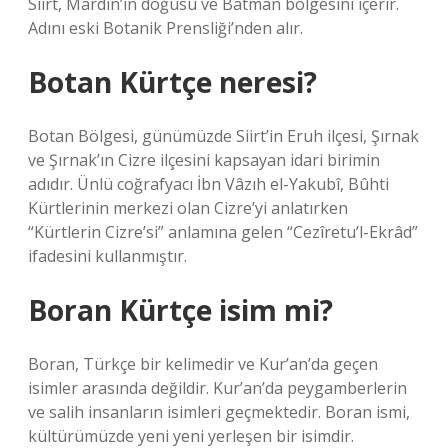
Siirt, Mardin’in doğusu ve Batman bölgesini içerir.
Adını eski Botanik Prensliği’nden alır.
Botan Kürtçe neresi?
Botan Bölgesi, günümüzde Siirt’in Eruh ilçesi, Şırnak
ve Şırnak’ın Cizre ilçesini kapsayan idari birimin
adıdır. Ünlü coğrafyacı İbn Vâzıh el-Yakubî, Bûhti
Kürtlerinin merkezi olan Cizre’yi anlatırken
“Kürtlerin Cizre’si” anlamına gelen “Cezîretu’l-Ekrâd”
ifadesini kullanmıştır.
Boran Kürtçe isim mi?
Boran, Türkçe bir kelimedir ve Kur’an’da geçen
isimler arasında değildir. Kur’an’da peygamberlerin
ve salih insanların isimleri geçmektedir. Boran ismi,
kültürümüzde yeni yeni yerleşen bir isimdir.