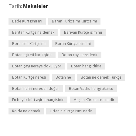
Tarih:
Makaleler
Bade Kürt ismi mi
Baran Türkçe mi Kürtçe mi
Beritan Kürtçe ne demek
Berivan Kürtçe isim mi
Bora ismi Kürtçe mi
Boran Kürtçe isim mi
Botan aşireti kaç kişidir
Botan çayı nerededir
Botan çayı nereye dökülüyor
Botan hangi dilde
Botan Kürtçe neresi
Botan ne
Botan ne demek Türkçe
Botan nehri nereden doğar
Botan Vadisi hangi akarsu
En büyük Kürt aşiret hangisidir
Muşun Kürtçe ismi nedir
Rojda ne demek
Urfanın Kürtçe ismi nedir