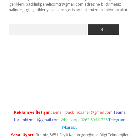
içerikleri,
backlinkpanelicomtr@gmail.com
adresine bildirmeniz
halinde, ilgili içerikler yasal süre içerisinde sitemizden kaldırılacaktır.
Arama
giriş adresi
betexper.xyz
m elexbet
Reklam ve İletişim:
E-mail:
backlinkpaneli@gmail.com
Teams:
forumhizmeti@gmail.com
Whatsapp: 0262 606 0 726
Telegram:
@karabul
Yasal Uyarı:
Sitemiz, 5651 Sayılı Kanun gereğince Bilgi Teknolojileri