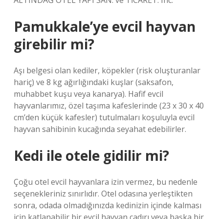
ALTINDAĞ OTEL YAPI SAN. ve TİCARET. Inc.
Pamukkale’ye evcil hayvan
girebilir mi?
Aşı belgesi olan kediler, köpekler (risk oluşturanlar
hariç) ve 8 kg ağırlığındaki kuşlar (saksafon,
muhabbet kuşu veya kanarya). Hafif evcil
hayvanlarımız, özel taşıma kafeslerinde (23 x 30 x 40
cm’den küçük kafesler) tutulmaları koşuluyla evcil
hayvan sahibinin kucağında seyahat edebilirler.
Kedi ile otele gidilir mi?
Çoğu otel evcil hayvanlara izin vermez, bu nedenle
seçenekleriniz sınırlıdır. Otel odasına yerleştikten
sonra, odada olmadığınızda kedinizin içinde kalması
için katlanabilir bir evcil hayvan çadırı veya başka bir