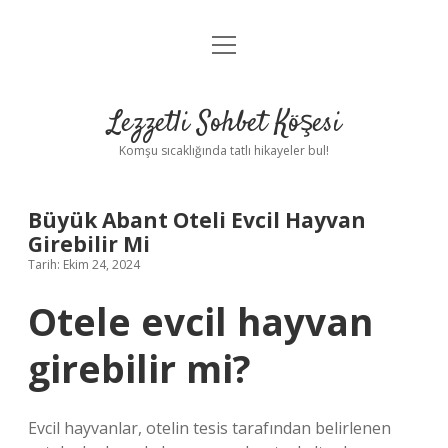
menüyü
Anasayfa
aç
Gizlilik Politikası
Lezzetli Sohbet Köşesi
Yasal Uyarı
Komşu sıcaklığında tatlı hikayeler bul!
Hakkımızda
Büyük Abant Oteli Evcil Hayvan
Girebilir Mi
Tarih: Ekim 24, 2024
Otele evcil hayvan
girebilir mi?
Evcil hayvanlar, otelin tesis tarafından belirlenen