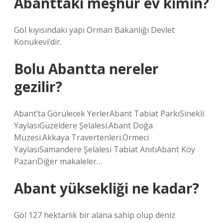
Abanttaki meşhur ev kimin?
Göl kıyısındaki yapı Orman Bakanlığı Devlet
Konukevi’dir.
Bolu Abantta nereler
gezilir?
Abant’ta Görülecek YerlerAbant Tabiat ParkıSinekli
YaylasıGüzeldere Şelalesi.Abant Doğa
Müzesi.Akkaya Travertenleri.Örmeci
YaylasıSamandere Şelalesi Tabiat AnıtıAbant Köy
PazarıDiğer makaleler…
Abant yüksekliği ne kadar?
Göl 127 hektarlık bir alana sahip olup deniz