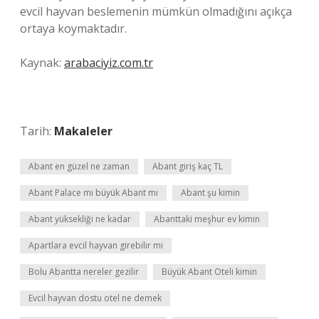
evcil hayvan beslemenin mümkün olmadığını açıkça
ortaya koymaktadır.
Kaynak:
arabaciyiz.com.tr
Tarih:
Makaleler
Abant en güzel ne zaman
Abant giriş kaç TL
Abant Palace mı büyük Abant mı
Abant şu kimin
Abant yüksekliği ne kadar
Abanttaki meşhur ev kimin
Apartlara evcil hayvan girebilir mi
Bolu Abantta nereler gezilir
Büyük Abant Oteli kimin
Evcil hayvan dostu otel ne demek