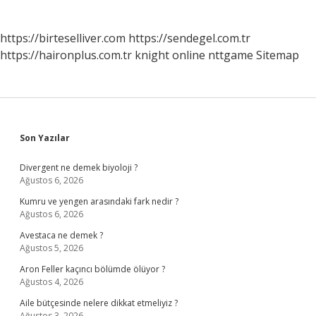
https://birteselliver.com
https://sendegel.com.tr
https://haironplus.com.tr
knight online
nttgame
Sitemap
Sidebar
Son Yazılar
Divergent ne demek biyoloji ?
Ağustos 6, 2026
Kumru ve yengen arasındaki fark nedir ?
Ağustos 6, 2026
Avestaca ne demek ?
Ağustos 5, 2026
Aron Feller kaçıncı bölümde ölüyor ?
Ağustos 4, 2026
Aile bütçesinde nelere dikkat etmeliyiz ?
Ağustos 3, 2026