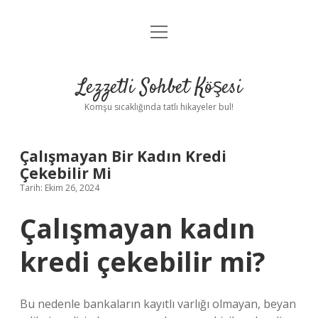
menüyü
Anasayfa
aç
Gizlilik Politikası
Lezzetli Sohbet Köşesi
Yasal Uyarı
Komşu sıcaklığında tatlı hikayeler bul!
Hakkımızda
Çalışmayan Bir Kadın Kredi
Çekebilir Mi
Tarih: Ekim 26, 2024
Çalışmayan kadın
kredi çekebilir mi?
Bu nedenle bankaların kayıtlı varlığı olmayan, beyan