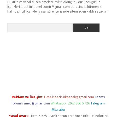
Hukuka ve yasal düzenlemelere aykırı olduğunu düşündüğünüz
içerikleri,
backlinkpanelicomtr@gmail.com
adresine bildirmeniz
halinde, ilgili içerikler yasal süre içerisinde sitemizden kaldırılacaktır.
Arama
giriş adresi
betexper.xyz
m elexbet
Reklam ve İletişim:
E-mail:
backlinkpaneli@gmail.com
Teams:
forumhizmeti@gmail.com
Whatsapp: 0262 606 0 726
Telegram:
@karabul
Yasal Uyarı:
Sitemiz, 5651 Sayılı Kanun gereğince Bilgi Teknolojileri