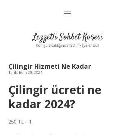
menüyü
Anasayfa
aç
Gizlilik Politikası
Lezzetli Sohbet Köşesi
Yasal Uyarı
Komşu sıcaklığında tatlı hikayeler bul!
Hakkımızda
Çilingir Hizmeti Ne Kadar
Tarih: Ekim 29, 2024
Çilingir ücreti ne
kadar 2024?
250 TL – 1.