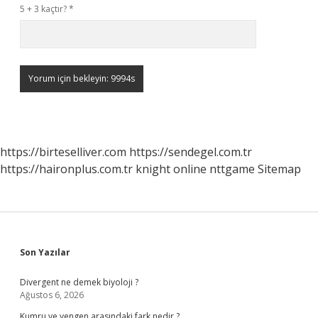
5 + 3 kaçtır?
*
https://birteselliver.com
https://sendegel.com.tr
https://haironplus.com.tr
knight online
nttgame
Sitemap
Sidebar
Son Yazılar
Divergent ne demek biyoloji ?
Ağustos 6, 2026
Kumru ve yengen arasındaki fark nedir ?