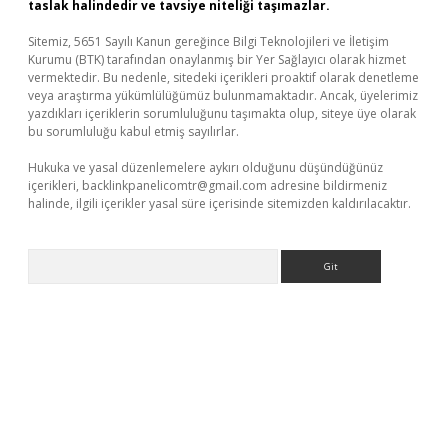
taslak halindedir ve tavsiye niteliği taşımazlar.
Sitemiz, 5651 Sayılı Kanun gereğince Bilgi Teknolojileri ve İletişim
Kurumu (BTK) tarafından onaylanmış bir Yer Sağlayıcı olarak hizmet
vermektedir. Bu nedenle, sitedeki içerikleri proaktif olarak denetleme
veya araştırma yükümlülüğümüz bulunmamaktadır. Ancak, üyelerimiz
yazdıkları içeriklerin sorumluluğunu taşımakta olup, siteye üye olarak
bu sorumluluğu kabul etmiş sayılırlar.
Hukuka ve yasal düzenlemelere aykırı olduğunu düşündüğünüz
içerikleri,
backlinkpanelicomtr@gmail.com
adresine bildirmeniz
halinde, ilgili içerikler yasal süre içerisinde sitemizden kaldırılacaktır.
Arama
r giriş adresi
betexper.xyz
m elexbet