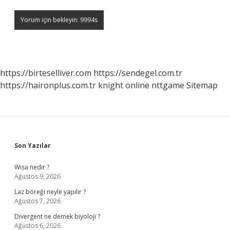
https://birteselliver.com
https://sendegel.com.tr
https://haironplus.com.tr
knight online
nttgame
Sitemap
Sidebar
Son Yazılar
Wisa nedir ?
Ağustos 9, 2026
Laz böreği neyle yapılır ?
Ağustos 7, 2026
Divergent ne demek biyoloji ?
Ağustos 6, 2026