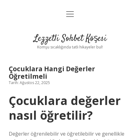
menüyü
Anasayfa
aç
Gizlilik Politikası
Lezzetli Sohbet Köşesi
Yasal Uyarı
Komşu sıcaklığında tatlı hikayeler bul!
Hakkımızda
Çocuklara Hangi Değerler
Öğretilmeli
Tarih: Ağustos 22, 2025
Çocuklara değerler
nasıl öğretilir?
Değerler öğrenilebilir ve öğretilebilir ve genellikle