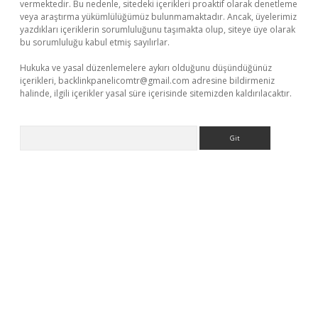
vermektedir. Bu nedenle, sitedeki içerikleri proaktif olarak denetleme
veya araştırma yükümlülüğümüz bulunmamaktadır. Ancak, üyelerimiz
yazdıkları içeriklerin sorumluluğunu taşımakta olup, siteye üye olarak
bu sorumluluğu kabul etmiş sayılırlar.
Hukuka ve yasal düzenlemelere aykırı olduğunu düşündüğünüz
içerikleri,
backlinkpanelicomtr@gmail.com
adresine bildirmeniz
halinde, ilgili içerikler yasal süre içerisinde sitemizden kaldırılacaktır.
Arama
giriş adresi
betexper.xyz
m elexbet