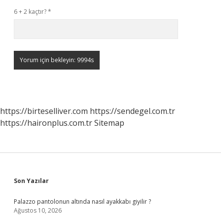
6 + 2 kaçtır?
*
https://birteselliver.com
https://sendegel.com.tr
https://haironplus.com.tr
Sitemap
Sidebar
Son Yazılar
Palazzo pantolonun altında nasıl ayakkabı giyilir ?
Ağustos 10, 2026