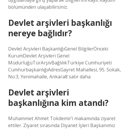
uygulamaya giriş yaparak Bilgilerim/Kayıt Kaydım
bölümünden ulaşabilirsiniz.
Devlet arşivleri başkanlığı
nereye bağlıdır?
Devlet Arşivleri BaşkanlığıGenel BilgilerÖnceki
KurumDevlet Arşivleri Genel
MüdürlüğüTürArşivBağlılıkTürkiye Cumhuriyeti
CumhurbaşkanlığıAdresGayret Mahallesi, 95. Sokak,
No:3, Yenimahalle, Ankara8 satır daha
Devlet arşivleri
başkanlığına kim atandı?
Muhammet Ahmet Tokdemir’i makamında ziyaret
ettiler. Ziyaret sırasında Diyanet İşleri Başkanımız