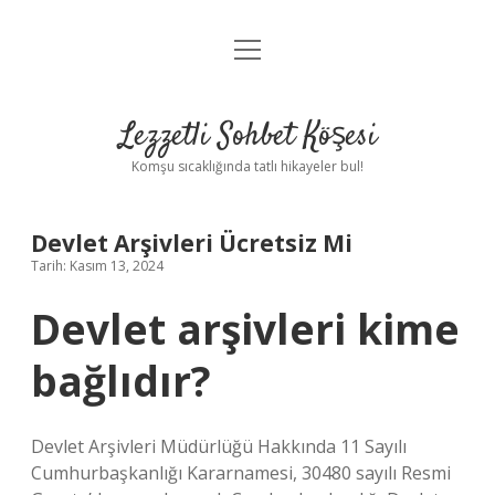
menüyü
Anasayfa
aç
Gizlilik Politikası
Lezzetli Sohbet Köşesi
Yasal Uyarı
Komşu sıcaklığında tatlı hikayeler bul!
Hakkımızda
Devlet Arşivleri Ücretsiz Mi
Tarih: Kasım 13, 2024
Devlet arşivleri kime
bağlıdır?
Devlet Arşivleri Müdürlüğü Hakkında 11 Sayılı
Cumhurbaşkanlığı Kararnamesi, 30480 sayılı Resmi