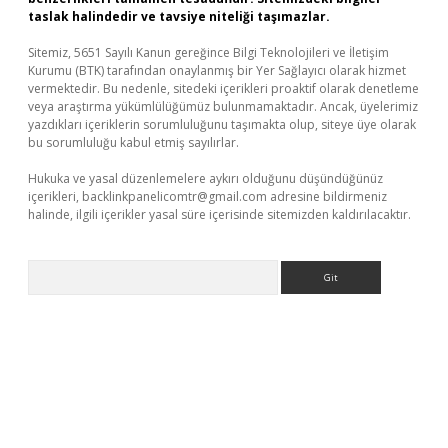
taslak halindedir ve tavsiye niteliği taşımazlar.
Sitemiz, 5651 Sayılı Kanun gereğince Bilgi Teknolojileri ve İletişim
Kurumu (BTK) tarafından onaylanmış bir Yer Sağlayıcı olarak hizmet
vermektedir. Bu nedenle, sitedeki içerikleri proaktif olarak denetleme
veya araştırma yükümlülüğümüz bulunmamaktadır. Ancak, üyelerimiz
yazdıkları içeriklerin sorumluluğunu taşımakta olup, siteye üye olarak
bu sorumluluğu kabul etmiş sayılırlar.
Hukuka ve yasal düzenlemelere aykırı olduğunu düşündüğünüz
içerikleri,
backlinkpanelicomtr@gmail.com
adresine bildirmeniz
halinde, ilgili içerikler yasal süre içerisinde sitemizden kaldırılacaktır.
Arama
giriş adresi
betexper.xyz
m elexbet