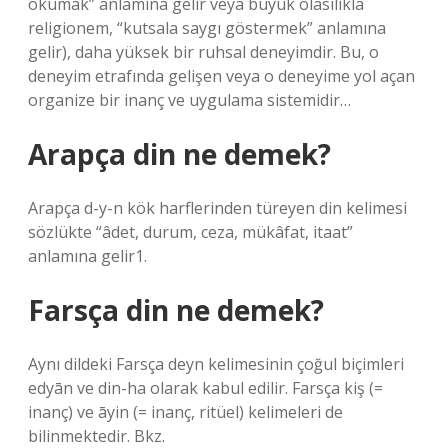
okumak” anlamına gelir veya büyük olasılıkla
religionem, “kutsala saygı göstermek” anlamına
gelir), daha yüksek bir ruhsal deneyimdir. Bu, o
deneyim etrafında gelişen veya o deneyime yol açan
organize bir inanç ve uygulama sistemidir…
Arapça din ne demek?
Arapça d-y-n kök harflerinden türeyen din kelimesi
sözlükte “âdet, durum, ceza, mükâfat, itaat”
anlamına gelir1.
Farsça din ne demek?
Aynı dildeki Farsça deyn kelimesinin çoğul biçimleri
edyān ve din-ha olarak kabul edilir. Farsça kiş (=
inanç) ve āyin (= inanç, ritüel) kelimeleri de
bilinmektedir. Bkz.