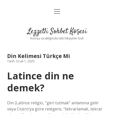
menüyü
Anasayfa
aç
Gizlilik Politikası
Lezzetli Sohbet Köşesi
Yasal Uyarı
Komşu sıcaklığında tatlı hikayeler bul!
Hakkımızda
Din Kelimesi Türkçe Mi
Tarih: Ocak 1, 2025
Latince din ne
demek?
Din (Latince religio, “geri tutmak” anlamına gelir
veya Cicero’ya göre relegere, “tekrarlamak, tekrar