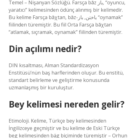
Temel – Nişanyan Sözlüğü. Farsça bāz باز, “oyuncu,
yaratıcı” kelimesinden ödünç alınmış bir kelimedir.
Bu kelime Farsça bāχtan, bāz-باختن, باز “oynamak”
fiilinden türemiştir. Bu fiil Orta Farsça bāχtan
“atlamak, sıçramak, oynamak” fiilinden türemiştir.
Din açılımı nedir?
DIN kısaltması, Alman Standardizasyon
Enstitüsü’nün baş harflerinden oluşur. Bu enstitü,
standart belirleme ve geliştirme konusunda
uzmanlaşmış bir kuruluştur.
Bey kelimesi nereden gelir?
Etimoloji. Kelime, Türkçe bey kelimesinden
İngilizceye geçmiştir ve bu kelime de Eski Türkçe
beg kelimesinden bäg biçiminde türemiştir – Orhun