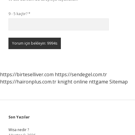
9 - 5 kaçtır?
*
https://birteselliver.com
https://sendegel.com.tr
https://haironplus.com.tr
knight online
nttgame
Sitemap
Sidebar
Son Yazılar
Wisa nedir ?