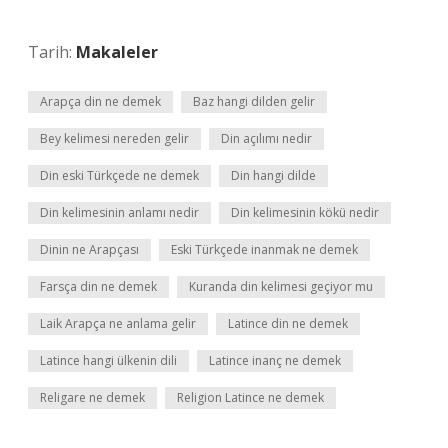
Tarih:
Makaleler
Arapça din ne demek
Baz hangi dilden gelir
Bey kelimesi nereden gelir
Din açılımı nedir
Din eski Türkçede ne demek
Din hangi dilde
Din kelimesinin anlamı nedir
Din kelimesinin kökü nedir
Dinin ne Arapçası
Eski Türkçede inanmak ne demek
Farsça din ne demek
Kuranda din kelimesi geçiyor mu
Laik Arapça ne anlama gelir
Latince din ne demek
Latince hangi ülkenin dili
Latince inanç ne demek
Religare ne demek
Religion Latince ne demek