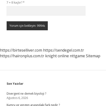
7 + 8 kaçtır?
*
https://birteselliver.com
https://sendegel.com.tr
https://haironplus.com.tr
knight online
nttgame
Sitemap
Sidebar
Son Yazılar
Divergent ne demek biyoloji ?
Ağustos 6, 2026
Kumru ve yengen arasındaki fark nedir ?