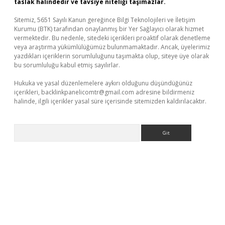
taslak halindedir ve tavsiye niteliği taşımazlar.
Sitemiz, 5651 Sayılı Kanun gereğince Bilgi Teknolojileri ve İletişim
Kurumu (BTK) tarafından onaylanmış bir Yer Sağlayıcı olarak hizmet
vermektedir. Bu nedenle, sitedeki içerikleri proaktif olarak denetleme
veya araştırma yükümlülüğümüz bulunmamaktadır. Ancak, üyelerimiz
yazdıkları içeriklerin sorumluluğunu taşımakta olup, siteye üye olarak
bu sorumluluğu kabul etmiş sayılırlar.
Hukuka ve yasal düzenlemelere aykırı olduğunu düşündüğünüz
içerikleri,
backlinkpanelicomtr@gmail.com
adresine bildirmeniz
halinde, ilgili içerikler yasal süre içerisinde sitemizden kaldırılacaktır.
Arama
iriş adresi
betexper.xyz
m elexbet