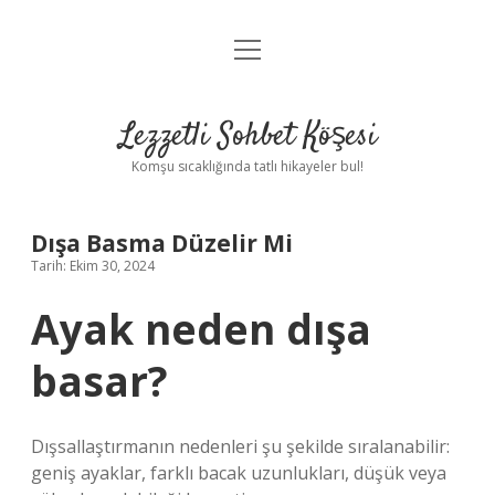
menüyü
Anasayfa
aç
Gizlilik Politikası
Lezzetli Sohbet Köşesi
Yasal Uyarı
Komşu sıcaklığında tatlı hikayeler bul!
Hakkımızda
Dışa Basma Düzelir Mi
Tarih: Ekim 30, 2024
Ayak neden dışa
basar?
Dışsallaştırmanın nedenleri şu şekilde sıralanabilir:
geniş ayaklar, farklı bacak uzunlukları, düşük veya