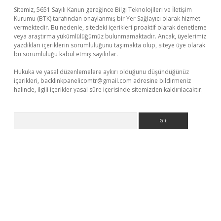
Sitemiz, 5651 Sayılı Kanun gereğince Bilgi Teknolojileri ve İletişim
Kurumu (BTK) tarafından onaylanmış bir Yer Sağlayıcı olarak hizmet
vermektedir. Bu nedenle, sitedeki içerikleri proaktif olarak denetleme
veya araştırma yükümlülüğümüz bulunmamaktadır. Ancak, üyelerimiz
yazdıkları içeriklerin sorumluluğunu taşımakta olup, siteye üye olarak
bu sorumluluğu kabul etmiş sayılırlar.
Hukuka ve yasal düzenlemelere aykırı olduğunu düşündüğünüz
içerikleri,
backlinkpanelicomtr@gmail.com
adresine bildirmeniz
halinde, ilgili içerikler yasal süre içerisinde sitemizden kaldırılacaktır.
Arama
er giriş adresi
betexper.xyz
m elexbet