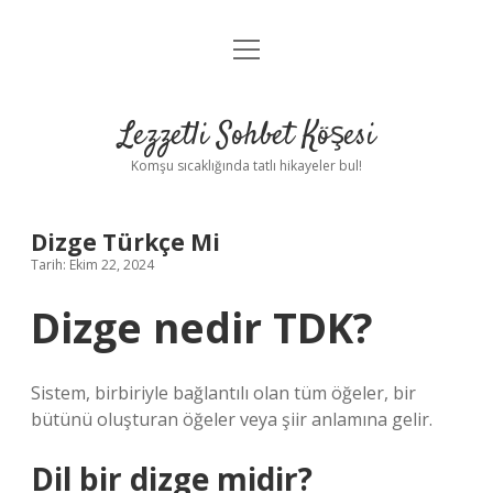
menüyü
Anasayfa
aç
Gizlilik Politikası
Lezzetli Sohbet Köşesi
Yasal Uyarı
Komşu sıcaklığında tatlı hikayeler bul!
Hakkımızda
Dizge Türkçe Mi
Tarih: Ekim 22, 2024
Dizge nedir TDK?
Sistem, birbiriyle bağlantılı olan tüm öğeler, bir
bütünü oluşturan öğeler veya şiir anlamına gelir.
Dil bir dizge midir?