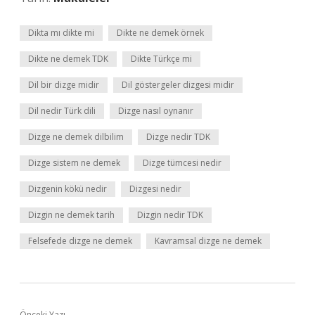
Dikta mı dikte mi
Dikte ne demek örnek
Dikte ne demek TDK
Dikte Türkçe mi
Dil bir dizge midir
Dil göstergeler dizgesi midir
Dil nedir Türk dili
Dizge nasıl oynanır
Dizge ne demek dilbilim
Dizge nedir TDK
Dizge sistem ne demek
Dizge tümcesi nedir
Dizgenin kökü nedir
Dizgesi nedir
Dizgin ne demek tarih
Dizgin nedir TDK
Felsefede dizge ne demek
Kavramsal dizge ne demek
Önceki Yazı