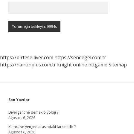
https://birteselliver.com
https://sendegel.com.tr
https://haironplus.com.tr
knight online
nttgame
Sitemap
Sidebar
Son Yazılar
Divergent ne demek biyoloji ?
Ağustos 6, 2026
Kumru ve yengen arasındaki fark nedir ?
Ağustos 6, 2026