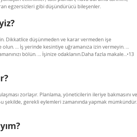
ükran egzersizleri gibi düşündürücü bileşenler.
yiz?
din. Dikkatlice düşünmeden ve karar vermeden işe
e olun. … İş yerinde kesintiye uğramanıza izin vermeyin. …
 Zamanınızı bölün. … İşinize odaklanın.Daha fazla makale…•13
r?
şması zorlaşır. Planlama, yöneticilerin ileriye bakmasını v
r. Bu şekilde, gerekli eylemleri zamanında yapmak mümkündür
ıyım?