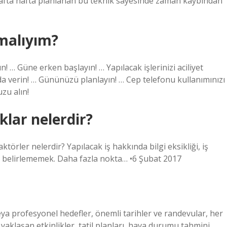
r. Hafta hafta planlanan bu teknik sayesinde zaman kaybından
nmalıyım?
 … Güne erken başlayın! … Yapılacak işlerinizi aciliyet
da verin! … Gününüzü planlayın! … Cep telefonu kullanımınızı
zu alın!
lar nelerdir?
örler nelerdir? Yapılacak iş hakkında bilgi eksikliği, iş
er belirlememek. Daha fazla nokta… •6 Şubat 2017
veya profesyonel hedefler, önemli tarihler ve randevular, her
aklaşan etkinlikler, tatil planları, hava durumu tahmini,