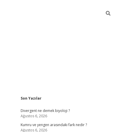
Sidebar
Son Yazılar
i
vdcasino güncel giriş
ilbet casino
ilbet yeni giriş
Betexper giri
Divergent ne demek biyoloji ?
Ağustos 6, 2026
Kumru ve yengen arasındaki fark nedir ?
Ağustos 6, 2026