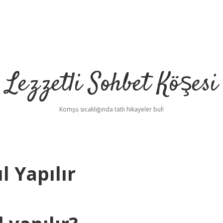
Lezzetli Sohbet Köşesi
Komşu sıcaklığında tatlı hikayeler bul!
 Yapılır
betc