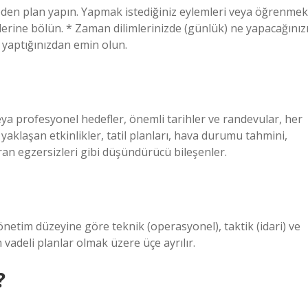
eden plan yapın. Yapmak istediğiniz eylemleri veya öğrenmek
lerine bölün. * Zaman dilimlerinizde (günlük) ne yapacağınız
k yaptığınızdan emin olun.
veya profesyonel hedefler, önemli tarihler ve randevular, her
aklaşan etkinlikler, tatil planları, hava durumu tahmini,
ükran egzersizleri gibi düşündürücü bileşenler.
yönetim düzeyine göre teknik (operasyonel), taktik (idari) ve
 vadeli planlar olmak üzere üçe ayrılır.
?