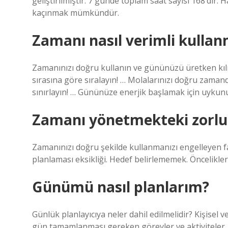
geliştirilmiştir. 7 günde toplam saat sayısı 168’di
kaçınmak mümkündür.
Zamanı nasıl verimli kulla
Zamanınızı doğru kullanın ve gününüzü üretken kılın!
sırasına göre sıralayın! … Molalarınızı doğru zaman
sınırlayın! … Gününüze enerjik başlamak için uykunu
Zamanı yönetmekteki zorluk
Zamanınızı doğru şekilde kullanmanızı engelleyen fakt
planlaması eksikliği. Hedef belirlememek. Öncelikl
Günümü nasıl planlarım?
Günlük planlayıcıya neler dahil edilmelidir? Kişisel 
gün tamamlanması gereken görevler ve aktiviteler, y