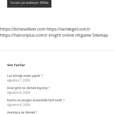
https://birteselliver.com
https://sendegel.com.tr
https://haironplus.com.tr
knight online
nttgame
Sitemap
Sidebar
Son Yazılar
Laz böreği neyle yapılır ?
Ağustos 7, 2026
Divergent ne demek biyoloji ?
Ağustos 6, 2026
Kumru ve yengen arasındaki fark nedir ?
Ağustos 6, 2026
Avestaca ne demek ?