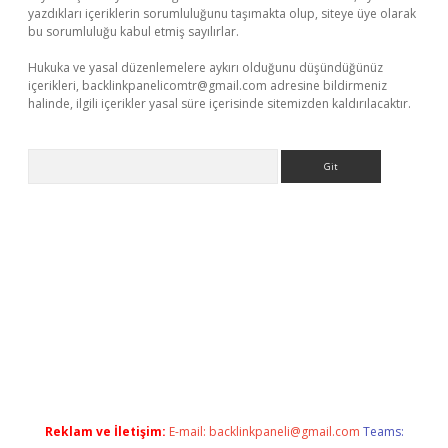
yazdıkları içeriklerin sorumluluğunu taşımakta olup, siteye üye olarak
bu sorumluluğu kabul etmiş sayılırlar.
Hukuka ve yasal düzenlemelere aykırı olduğunu düşündüğünüz
içerikleri,
backlinkpanelicomtr@gmail.com
adresine bildirmeniz
halinde, ilgili içerikler yasal süre içerisinde sitemizden kaldırılacaktır.
Arama
iriş adresi
betexper.xyz
m elexbet
Reklam ve İletişim:
E-mail:
backlinkpaneli@gmail.com
Teams: