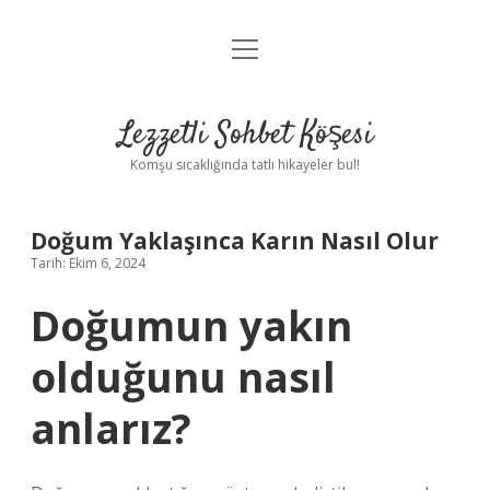
menüyü
Anasayfa
aç
Gizlilik Politikası
Lezzetli Sohbet Köşesi
Yasal Uyarı
Komşu sıcaklığında tatlı hikayeler bul!
Hakkımızda
Doğum Yaklaşınca Karın Nasıl Olur
Tarih: Ekim 6, 2024
Doğumun yakın
olduğunu nasıl
anlarız?