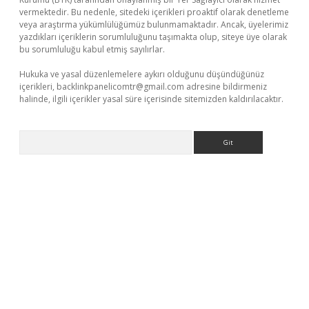
vermektedir. Bu nedenle, sitedeki içerikleri proaktif olarak denetleme
veya araştırma yükümlülüğümüz bulunmamaktadır. Ancak, üyelerimiz
yazdıkları içeriklerin sorumluluğunu taşımakta olup, siteye üye olarak
bu sorumluluğu kabul etmiş sayılırlar.
Hukuka ve yasal düzenlemelere aykırı olduğunu düşündüğünüz
içerikleri,
backlinkpanelicomtr@gmail.com
adresine bildirmeniz
halinde, ilgili içerikler yasal süre içerisinde sitemizden kaldırılacaktır.
Arama
giriş adresi
betexper.xyz
m elexbet