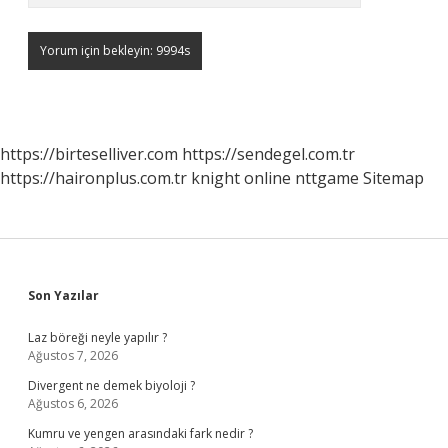
https://birteselliver.com
https://sendegel.com.tr
https://haironplus.com.tr
knight online
nttgame
Sitemap
Sidebar
Son Yazılar
Laz böreği neyle yapılır ?
Ağustos 7, 2026
Divergent ne demek biyoloji ?
Ağustos 6, 2026
Kumru ve yengen arasındaki fark nedir ?