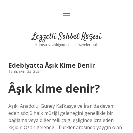
menüyü
Anasayfa
aç
Gizlilik Politikası
Lezzetli Sohbet Köşesi
Yasal Uyarı
Komşu sıcaklığında tatlı hikayeler bul!
Hakkımızda
Edebiyatta Âşık Kime Denir
Tarih: Ekim 22, 2024
Âşık kime denir?
Aşık, Anadolu, Güney Kafkasya ve İran’da devam
eden sözlü halk müziği geleneğini genellikle bir
bağlama veya diğer telli çalgı eşliğinde icra eden
kişidir. Ozan geleneği, Türkler arasında yaygın olan