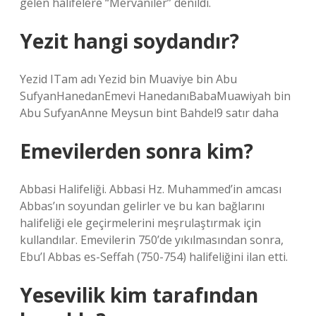
gelen halifelere “Mervaniler” denildi.
Yezit hangi soydandır?
Yezid ITam adı Yezid bin Muaviye bin Abu
SufyanHanedanEmevi HanedanıBabaMuawiyah bin
Abu SufyanAnne Meysun bint Bahdel9 satır daha
Emevilerden sonra kim?
Abbasi Halifeliği. Abbasi Hz. Muhammed’in amcası
Abbas’ın soyundan gelirler ve bu kan bağlarını
halifeliği ele geçirmelerini meşrulaştırmak için
kullandılar. Emevilerin 750’de yıkılmasından sonra,
Ebu’l Abbas es-Seffah (750-754) halifeliğini ilan etti.
Yesevilik kim tarafından