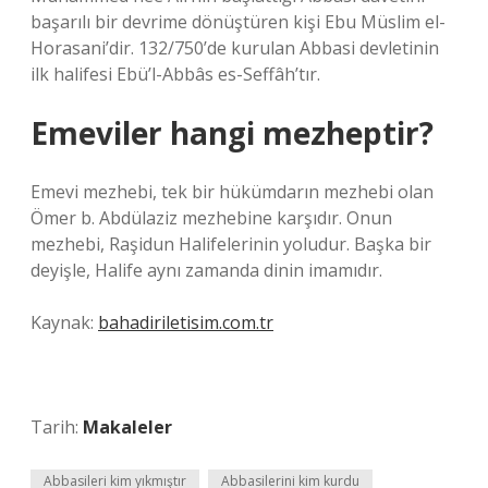
başarılı bir devrime dönüştüren kişi Ebu Müslim el-
Horasani’dir. 132/750’de kurulan Abbasi devletinin
ilk halifesi Ebü’l-Abbâs es-Seffâh’tır.
Emeviler hangi mezheptir?
Emevi mezhebi, tek bir hükümdarın mezhebi olan
Ömer b. Abdülaziz mezhebine karşıdır. Onun
mezhebi, Raşidun Halifelerinin yoludur. Başka bir
deyişle, Halife aynı zamanda dinin imamıdır.
Kaynak:
bahadiriletisim.com.tr
Tarih:
Makaleler
Abbasileri kim yıkmıştır
Abbasilerini kim kurdu