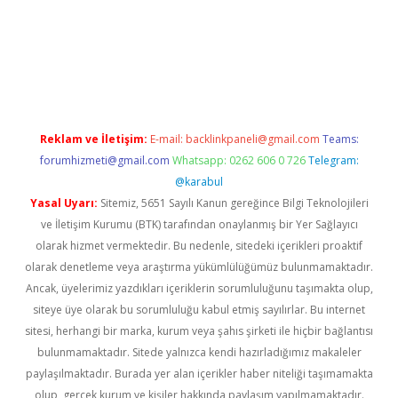
giriş adresi
betexper.xyz
m elexbet
Reklam ve İletişim:
E-mail:
backlinkpaneli@gmail.com
Teams:
forumhizmeti@gmail.com
Whatsapp: 0262 606 0 726
Telegram:
@karabul
Yasal Uyarı:
Sitemiz, 5651 Sayılı Kanun gereğince Bilgi Teknolojileri
ve İletişim Kurumu (BTK) tarafından onaylanmış bir Yer Sağlayıcı
olarak hizmet vermektedir. Bu nedenle, sitedeki içerikleri proaktif
olarak denetleme veya araştırma yükümlülüğümüz bulunmamaktadır.
Ancak, üyelerimiz yazdıkları içeriklerin sorumluluğunu taşımakta olup,
siteye üye olarak bu sorumluluğu kabul etmiş sayılırlar. Bu internet
sitesi, herhangi bir marka, kurum veya şahıs şirketi ile hiçbir bağlantısı
bulunmamaktadır. Sitede yalnızca kendi hazırladığımız makaleler
paylaşılmaktadır. Burada yer alan içerikler haber niteliği taşımamakta
olup, gerçek kurum ve kişiler hakkında paylaşım yapılmamaktadır.