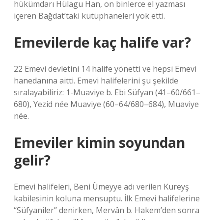
hükümdarı Hülagu Han, on binlerce el yazması
içeren Bağdat’taki kütüphaneleri yok etti.
Emevilerde kaç halife var?
22 Emevi devletini 14 halife yönetti ve hepsi Emevi
hanedanına aitti. Emevi halifelerini şu şekilde
sıralayabiliriz: 1-Muaviye b. Ebi Süfyan (41–60/661–
680), Yezid née Muaviye (60–64/680–684), Muaviye
née.
Emeviler kimin soyundan
gelir?
Emevi halifeleri, Beni Ümeyye adı verilen Kureyş
kabilesinin koluna mensuptu. İlk Emevi halifelerine
“Süfyaniler” denirken, Mervân b. Hakem’den sonra