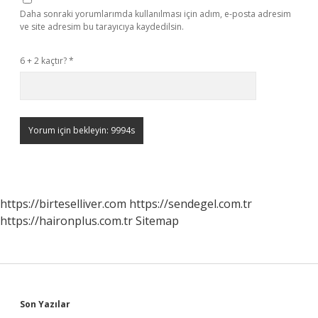
Daha sonraki yorumlarımda kullanılması için adım, e-posta adresim
ve site adresim bu tarayıcıya kaydedilsin.
6 + 2 kaçtır?
*
https://birteselliver.com
https://sendegel.com.tr
https://haironplus.com.tr
Sitemap
Sidebar
Son Yazılar