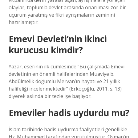
vicdanında derin yaralar açan, ayrışmalara yol açan
olaylar, toplumla devlet arasında onarılması zor bir
uçurum yaratmış ve fikri ayrışmaların zeminini
hazırlamıştır.
Emevi Devleti’nin ikinci
kurucusu kimdir?
Yazar, eserinin ilk cümlesinde “Bu çalışmada Emevi
devletinin en önemli halifelerinden Muaviye b.
Abdülmelik doğumlu Mervan’ın hayatı ve 21 yıllık
halifeliği incelenmektedir” (Erkoçoğlu, 2011, s. 13)
diyerek aslında bir tezle işe başlıyor.
Emeviler hadis uydurdu mu?
İslam tarihinde hadis uydurma faaliyetleri genellikle
Hz. Muhammed tarafından yürütülmüştür. Osman’ın