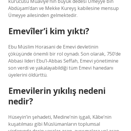
kurucusu Muaviye’nin büyük dedesi Ümeyye bin
Abdüşam’dan ve Mekke Kureyş kabilesine mensup
Ümeyye ailesinden gelmektedir.
Emevîler’i kim yıktı?
Ebu Müslim Horasani de Emevi devletinin
çöküşünde önemli bir rol oynadı. Son olarak, 750’de
Abbasi lideri Ebu’l-Abbas Seffah, Emevi yönetimine
son verdi ve yakalayabildiği tüm Emevi hanedanı
üyelerini öldürttü.
Emevilerin yıkılış nedeni
nedir?
Hüseyin’in şehadeti, Medine’nin işgali, Kâbe’nin
kuşatılması gibi Müslümanların toplumsal