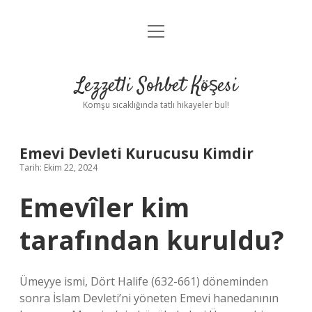
menüyü
Anasayfa
aç
Gizlilik Politikası
Lezzetli Sohbet Köşesi
Yasal Uyarı
Komşu sıcaklığında tatlı hikayeler bul!
Hakkımızda
Emevi Devleti Kurucusu Kimdir
Tarih: Ekim 22, 2024
Emevîler kim
tarafından kuruldu?
Ümeyye ismi, Dört Halife (632-661) döneminden
sonra İslam Devleti’ni yöneten Emevi hanedanının