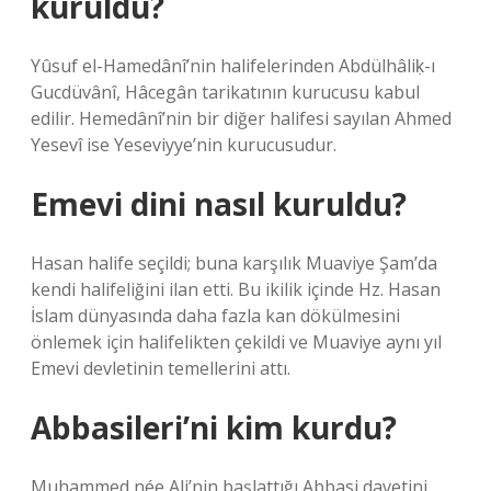
kuruldu?
Yûsuf el-Hamedânî’nin halifelerinden Abdülhâliḳ-ı
Gucdüvânî, Hâcegân tarikatının kurucusu kabul
edilir. Hemedânî’nin bir diğer halifesi sayılan Ahmed
Yesevî ise Yeseviyye’nin kurucusudur.
Emevi dini nasıl kuruldu?
Hasan halife seçildi; buna karşılık Muaviye Şam’da
kendi halifeliğini ilan etti. Bu ikilik içinde Hz. Hasan
İslam dünyasında daha fazla kan dökülmesini
önlemek için halifelikten çekildi ve Muaviye aynı yıl
Emevi devletinin temellerini attı.
Abbasileri’ni kim kurdu?
Muhammed née Ali’nin başlattığı Abbasi davetini