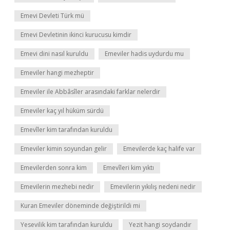
Emevi Devleti Türk mü
Emevi Devletinin ikinci kurucusu kimdir
Emevi dini nasıl kuruldu
Emeviler hadis uydurdu mu
Emeviler hangi mezheptir
Emeviler ile Abbâsîler arasındaki farklar nelerdir
Emeviler kaç yıl hüküm sürdü
Emevîler kim tarafından kuruldu
Emeviler kimin soyundan gelir
Emevilerde kaç halife var
Emevilerden sonra kim
Emevîleri kim yıktı
Emevilerin mezhebi nedir
Emevilerin yıkılış nedeni nedir
Kuran Emeviler döneminde değiştirildi mi
Yesevilik kim tarafından kuruldu
Yezit hangi soydandır