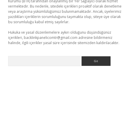
Kurumu (BTK) tarafından onaylanmış bir Yer Sağlayıcı olarak hizmet
vermektedir. Bu nedenle, sitedeki içerikleri proaktif olarak denetleme
veya araştırma yükümlülüğümüz bulunmamaktadır. Ancak, üyelerimiz
yazdıkları içeriklerin sorumluluğunu taşımakta olup, siteye üye olarak
bu sorumluluğu kabul etmiş sayılırlar.
Hukuka ve yasal düzenlemelere aykırı olduğunu düşündüğünüz
içerikleri,
backlinkpanelicomtr@gmail.com
adresine bildirmeniz
halinde, ilgili içerikler yasal süre içerisinde sitemizden kaldırılacaktır.
Arama
iriş adresi
betexper.xyz
m elexbet