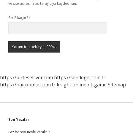
ve site adresim bu tarayıcıya kaydedilsin.
6 + 2 kaçtır?
*
https://birteselliver.com
https://sendegel.com.tr
https://haironplus.com.tr
knight online
nttgame
Sitemap
Sidebar
Son Yazılar
Laz böreği neyle yapılır ?