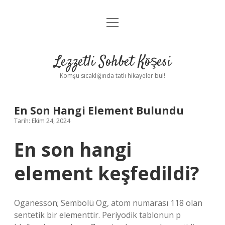
menüyü
Anasayfa
aç
Gizlilik Politikası
Lezzetli Sohbet Köşesi
Yasal Uyarı
Komşu sıcaklığında tatlı hikayeler bul!
Hakkımızda
En Son Hangi Element Bulundu
Tarih: Ekim 24, 2024
En son hangi
element keşfedildi?
Oganesson; Sembolü Og, atom numarası 118 olan
sentetik bir elementtir. Periyodik tablonun p