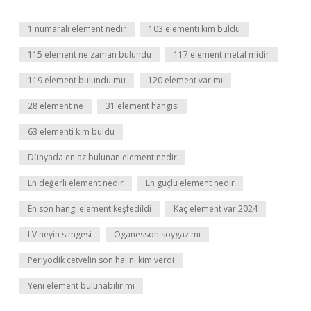
1 numaralı element nedir
103 elementi kim buldu
115 element ne zaman bulundu
117 element metal midir
119 element bulundu mu
120 element var mı
28 element ne
31 element hangisi
63 elementi kim buldu
Dünyada en az bulunan element nedir
En değerli element nedir
En güçlü element nedir
En son hangi element keşfedildi
Kaç element var 2024
LV neyin simgesi
Oganesson soygaz mı
Periyodik cetvelin son halini kim verdi
Yeni element bulunabilir mi