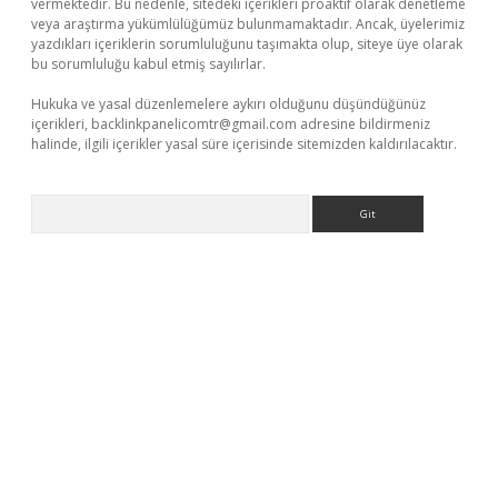
vermektedir. Bu nedenle, sitedeki içerikleri proaktif olarak denetleme
veya araştırma yükümlülüğümüz bulunmamaktadır. Ancak, üyelerimiz
yazdıkları içeriklerin sorumluluğunu taşımakta olup, siteye üye olarak
bu sorumluluğu kabul etmiş sayılırlar.
Hukuka ve yasal düzenlemelere aykırı olduğunu düşündüğünüz
içerikleri,
backlinkpanelicomtr@gmail.com
adresine bildirmeniz
halinde, ilgili içerikler yasal süre içerisinde sitemizden kaldırılacaktır.
Arama
per giriş adresi
betexper.xyz
m elexbet