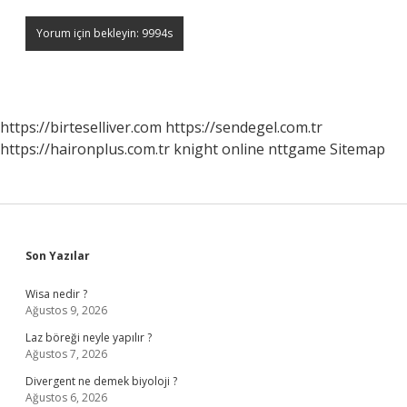
https://birteselliver.com
https://sendegel.com.tr
https://haironplus.com.tr
knight online
nttgame
Sitemap
Sidebar
Son Yazılar
Wisa nedir ?
Ağustos 9, 2026
Laz böreği neyle yapılır ?
Ağustos 7, 2026
Divergent ne demek biyoloji ?
Ağustos 6, 2026