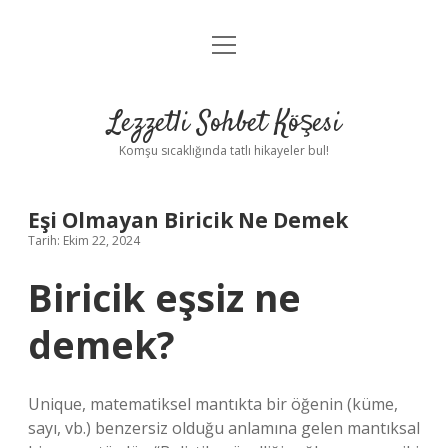
menüyü
Anasayfa
aç
Gizlilik Politikası
Lezzetli Sohbet Köşesi
Yasal Uyarı
Komşu sıcaklığında tatlı hikayeler bul!
Hakkımızda
Eşi Olmayan Biricik Ne Demek
Tarih: Ekim 22, 2024
Biricik eşsiz ne
demek?
Unique, matematiksel mantıkta bir öğenin (küme,
sayı, vb.) benzersiz olduğu anlamına gelen mantıksal