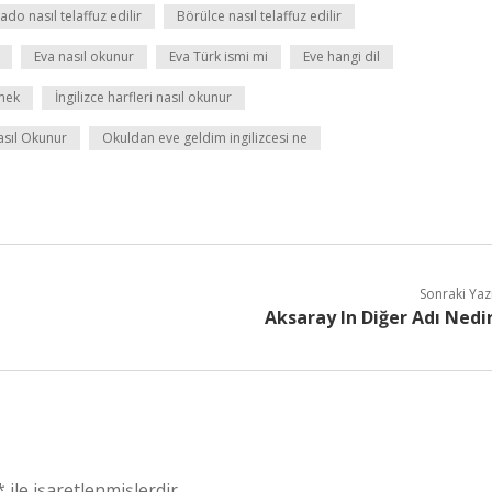
do nasıl telaffuz edilir
Börülce nasıl telaffuz edilir
Eva nasıl okunur
Eva Türk ismi mi
Eve hangi dil
emek
İngilizce harfleri nasıl okunur
asıl Okunur
Okuldan eve geldim ingilizcesi ne
Sonraki Yaz
Aksaray In Diğer Adı Nedi
*
ile işaretlenmişlerdir