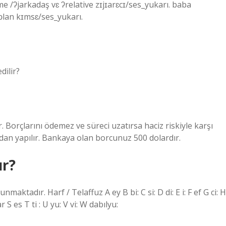
e /ʔjarkadaş vɛ ʔrelative zɪjɪarɛcɪ/ses_yukarı. baba
ɔlan kɪmsɛ/ses_yukarı.
dilir?
r. Borçlarını ödemez ve süreci uzatırsa haciz riskiyle karşı
ından yapılır. Bankaya olan borcunuz 500 dolardır.
ur?
nmaktadır. Harf / Telaffuz A ey B bi: C si: D di: E i: F ef G ci: H
 S es T ti : U yu: V vi: W dabılyu: