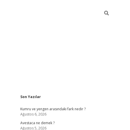
Sidebar
Son Yazılar
betci
vdcasino güncel giriş
ilbet casino
ilbet yeni giriş
Betex
Kumru ve yengen arasındaki fark nedir ?
Ağustos 6, 2026
Avestaca ne demek ?
Ağustos 5, 2026