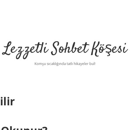
Lezzetli Sohbet Köşesi
Komşu sıcaklığında tatlı hikayeler bul!
lir