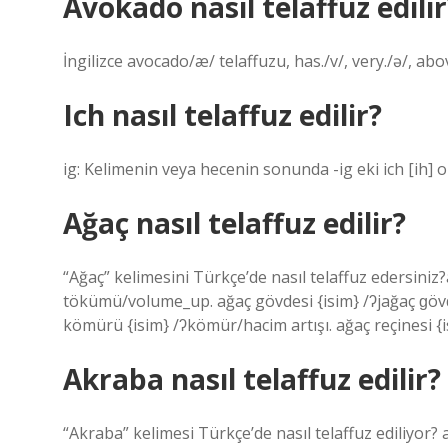
Avokado nasıl telaffuz edilir
İngilizce avocado/æ/ telaffuzu, has./v/, very./ə/, above
Ich nasıl telaffuz edilir?
ig: Kelimenin veya hecenin sonunda -ig eki ich [ih] ol
Ağaç nasıl telaffuz edilir?
“Ağaç” kelimesini Türkçe’de nasıl telaffuz edersini
tökümü/volume_up. ağaç gövdesi {isim} /ʔjağaç ɡöv
kömürü {isim} /ʔkömür/hacim artışı. ağaç reçinesi {
Akraba nasıl telaffuz edilir?
“Akraba” kelimesi Türkçe’de nasıl telaffuz ediliyor