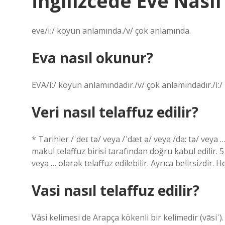
İngilizcede Eve Nası
eve/iː/ koyun anlamında./v/ çok anlamında.
Eva nasıl okunur?
EVA/iː/ koyun anlamındadır./v/ çok anlamındadır./iː
Veri nasıl telaffuz edilir?
* Tarihler /ˈdeɪ tə/ veya /ˈdæt ə/ veya /da: tə/ veya …
makul telaffuz birisi tarafından doğru kabul edilir. 5
veya … olarak telaffuz edilebilir. Ayrıca belirsizdir. 
Vasi nasıl telaffuz edilir?
Vâsi kelimesi de Arapça kökenli bir kelimedir (vāsiʿ).