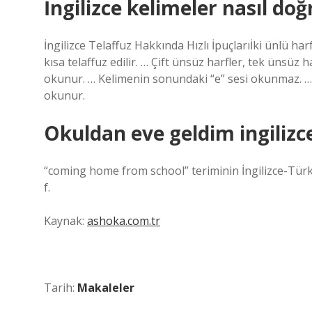
İngilizce kelimeler nasıl doğr
İngilizce Telaffuz Hakkında Hızlı İpuçlarıİki ünlü har
kısa telaffuz edilir. … Çift ünsüz harfler, tek ünsüz ha
okunur. … Kelimenin sonundaki “e” sesi okunmaz. … “C
okunur.
Okuldan eve geldim ingilizc
“coming home from school” teriminin İngilizce-Tür
f.
Kaynak:
ashoka.com.tr
Tarih:
Makaleler