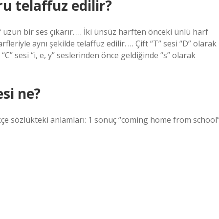
u telaffuz edilir?
f uzun bir ses çıkarır. … İki ünsüz harften önceki ünlü harf
rfleriyle aynı şekilde telaffuz edilir. … Çift “T” sesi “D” olarak
” sesi “i, e, y” seslerinden önce geldiğinde “s” olarak
esi ne?
kçe sözlükteki anlamları: 1 sonuç “coming home from school