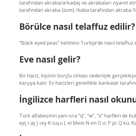
tarafından akraba/arkadaş ve akrabaları ziyaret etm
tarafından akraba {isim} /baba tarafından akraba ʔ
Börülce nasıl telaffuz edilir?
“Black-eyed peas” kelimesi Türkçe’de nasıl telaffuz e
Eve nasıl gelir?
Bir haciz, kişinin borçlu olması nedeniyle gerçekleşi
karşıya kalır. Ev hacizleri genellikle bankalar taraf
İngilizce harfleri nasıl okun
Türk alfabesinin yanı sıra “q”, “w”, “x” harfleri de bulu
eyç I ay J cey K tuşu L el Mem N en O o: P pi: Q kü: Rar