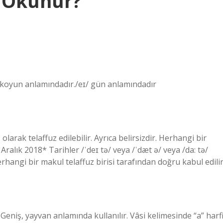
l Okunur?
/ koyun anlamındadır./eɪ/ gün anlamındadır
 olarak telaffuz edilebilir. Ayrıca belirsizdir. Herhangi bir
 Aralık 2018* Tarihler /ˈdeɪ tə/ veya /ˈdæt ə/ veya /da: tə/
Herhangi bir makul telaffuz birisi tarafından doğru kabul edilir
 Geniş, yayvan anlamında kullanılır. Vâsi kelimesinde “a” harf