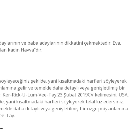
daylarının ve baba adaylarının dikkatini çekmektedir. Eva,
ılan kadın Havva”dır.
öyleyeceğiniz şekilde, yani kısaltmadaki harfleri söyleyerek
nlamına gelir ve temelde daha detaylı veya genişletilmiş bir
lir: Ker-Rick-U-Lum-Vee-Tay.23 Şubat 2019CV kelimesini, USA,
e, yani kısaltmadaki harfleri söyleyerek telaffuz edersiniz.
emelde daha detaylı veya genişletilmiş bir özgeçmiş anlamına
Vee-Tay.