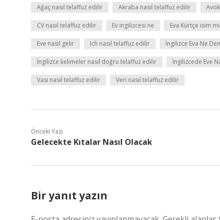
Ağaç nasıl telaffuz edilir
Akraba nasıl telaffuz edilir
Avoka
CV nasıl telaffuz edilir
Ev ingilizcesi ne
Eva Kürtçe isim mi
Eve nasıl gelir
Ich nasıl telaffuz edilir
İngilizce Eva Ne D
İngilizce kelimeler nasıl doğru telaffuz edilir
İngilizcede Eve N
Vasi nasıl telaffuz edilir
Veri nasıl telaffuz edilir
Önceki Yazı
Gelecekte Kıtalar Nasıl Olacak
Bir yanıt yazın
E-posta adresiniz yayınlanmayacak.
Gerekli alanlar