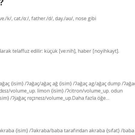
?
./k/, cat./ɑː/, father./d/, day./əʊ/, nose gibi
arak telaffuz edilir: küçük [ve:nih], haber [noyihkayt].
z?ağaç {isim} /ʔağaç/ağaç ağ {isim} /ʔağaç ag/ağaç dump /ʔağa
dɛsɪ/volume_up. limon {isim} /ʔcitron/volume_up. odun
isim} /ʔjağaç rɛçɪnɛsɪ/volume_up.Daha fazla öğe…
? akraba {isim} /ʔakraba/baba tarafından akraba {sıfat} /baba