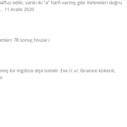
laffuz edilir, sanki iki “a” harfi varmış gibi. Kelimeleri doğru
m… 11 Aralık 2020
mları: 78 sonuç house i.
iş bir İngilizce dişil isimdir. Eve /iː v/, İbranice kökenli,
r.