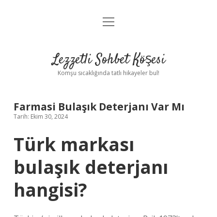
menüyü
Anasayfa
aç
Gizlilik Politikası
Lezzetli Sohbet Köşesi
Yasal Uyarı
Komşu sıcaklığında tatlı hikayeler bul!
Hakkımızda
Farmasi Bulaşık Deterjanı Var Mı
Tarih: Ekim 30, 2024
Türk markası
bulaşık deterjanı
hangisi?