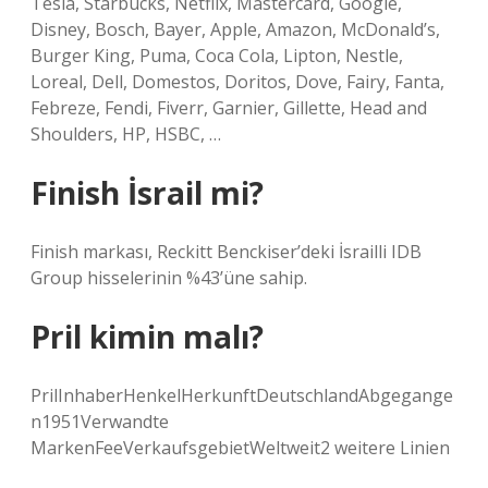
Tesla, Starbucks, Netflix, Mastercard, Google,
Disney, Bosch, Bayer, Apple, Amazon, McDonald’s,
Burger King, Puma, Coca Cola, Lipton, Nestle,
Loreal, Dell, Domestos, Doritos, Dove, Fairy, Fanta,
Febreze, Fendi, Fiverr, Garnier, Gillette, Head and
Shoulders, HP, HSBC, …
Finish İsrail mi?
Finish markası, Reckitt Benckiser’deki İsrailli IDB
Group hisselerinin %43’üne sahip.
Pril kimin malı?
PrilInhaberHenkelHerkunftDeutschlandAbgegange
n1951Verwandte
MarkenFeeVerkaufsgebietWeltweit2 weitere Linien