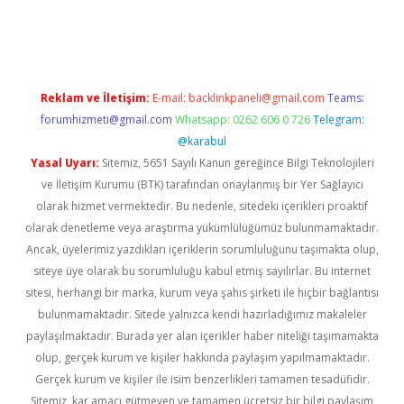
giriş adresi
betexper.xyz
m elexbet
Reklam ve İletişim:
E-mail:
backlinkpaneli@gmail.com
Teams:
forumhizmeti@gmail.com
Whatsapp: 0262 606 0 726
Telegram:
@karabul
Yasal Uyarı:
Sitemiz, 5651 Sayılı Kanun gereğince Bilgi Teknolojileri
ve İletişim Kurumu (BTK) tarafından onaylanmış bir Yer Sağlayıcı
olarak hizmet vermektedir. Bu nedenle, sitedeki içerikleri proaktif
olarak denetleme veya araştırma yükümlülüğümüz bulunmamaktadır.
Ancak, üyelerimiz yazdıkları içeriklerin sorumluluğunu taşımakta olup,
siteye üye olarak bu sorumluluğu kabul etmiş sayılırlar. Bu internet
sitesi, herhangi bir marka, kurum veya şahıs şirketi ile hiçbir bağlantısı
bulunmamaktadır. Sitede yalnızca kendi hazırladığımız makaleler
paylaşılmaktadır. Burada yer alan içerikler haber niteliği taşımamakta
olup, gerçek kurum ve kişiler hakkında paylaşım yapılmamaktadır.
Gerçek kurum ve kişiler ile isim benzerlikleri tamamen tesadüfidir.
Sitemiz, kar amacı gütmeyen ve tamamen ücretsiz bir bilgi paylaşım