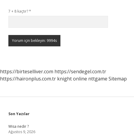
7 + 8 kaçtır?
*
https://birteselliver.com
https://sendegel.com.tr
https://haironplus.com.tr
knight online
nttgame
Sitemap
Sidebar
Son Yazılar
Wisa nedir ?
Ağustos 9, 2026