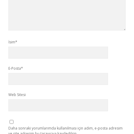
İsim*
E-Posta*
Web Sitesi
Daha sonraki yorumlarımda kullanılması için adım, e-posta adresim
ve site adresim bu tarayıcıya kaydedilsin.