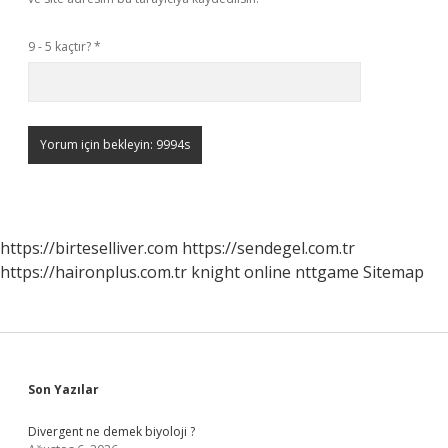
9 - 5 kaçtır?
*
https://birteselliver.com
https://sendegel.com.tr
https://haironplus.com.tr
knight online
nttgame
Sitemap
Sidebar
Son Yazılar
Divergent ne demek biyoloji ?