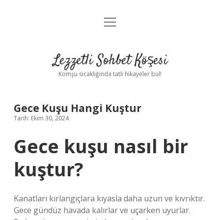
menüyü
Anasayfa
aç
Gizlilik Politikası
Lezzetli Sohbet Köşesi
Yasal Uyarı
Komşu sıcaklığında tatlı hikayeler bul!
Hakkımızda
Gece Kuşu Hangi Kuştur
Tarih: Ekim 30, 2024
Gece kuşu nasıl bir
kuştur?
Kanatları kırlangıçlara kıyasla daha uzun ve kıvrıktır.
Gece gündüz havada kalırlar ve uçarken uyurlar.