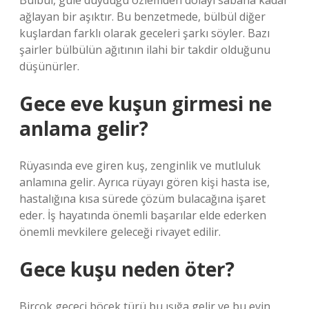
Bülbül, güle duyduğu özlemden dolayı sabaha kadar
ağlayan bir aşıktır. Bu benzetmede, bülbül diğer
kuşlardan farklı olarak geceleri şarkı söyler. Bazı
şairler bülbülün ağıtının ilahi bir takdir olduğunu
düşünürler.
Gece eve kuşun girmesi ne
anlama gelir?
Rüyasında eve giren kuş, zenginlik ve mutluluk
anlamına gelir. Ayrıca rüyayı gören kişi hasta ise,
hastalığına kısa sürede çözüm bulacağına işaret
eder. İş hayatında önemli başarılar elde ederken
önemli mevkilere geleceği rivayet edilir.
Gece kuşu neden öter?
Birçok gececi böcek türü bu ışığa gelir ve bu evin