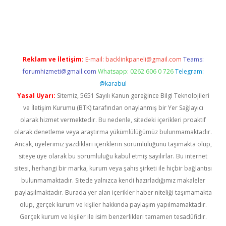
giriş adresi
betexper.xyz
m elexbet
Reklam ve İletişim:
E-mail:
backlinkpaneli@gmail.com
Teams:
forumhizmeti@gmail.com
Whatsapp: 0262 606 0 726
Telegram:
@karabul
Yasal Uyarı:
Sitemiz, 5651 Sayılı Kanun gereğince Bilgi Teknolojileri
ve İletişim Kurumu (BTK) tarafından onaylanmış bir Yer Sağlayıcı
olarak hizmet vermektedir. Bu nedenle, sitedeki içerikleri proaktif
olarak denetleme veya araştırma yükümlülüğümüz bulunmamaktadır.
Ancak, üyelerimiz yazdıkları içeriklerin sorumluluğunu taşımakta olup,
siteye üye olarak bu sorumluluğu kabul etmiş sayılırlar. Bu internet
sitesi, herhangi bir marka, kurum veya şahıs şirketi ile hiçbir bağlantısı
bulunmamaktadır. Sitede yalnızca kendi hazırladığımız makaleler
paylaşılmaktadır. Burada yer alan içerikler haber niteliği taşımamakta
olup, gerçek kurum ve kişiler hakkında paylaşım yapılmamaktadır.
Gerçek kurum ve kişiler ile isim benzerlikleri tamamen tesadüfidir.