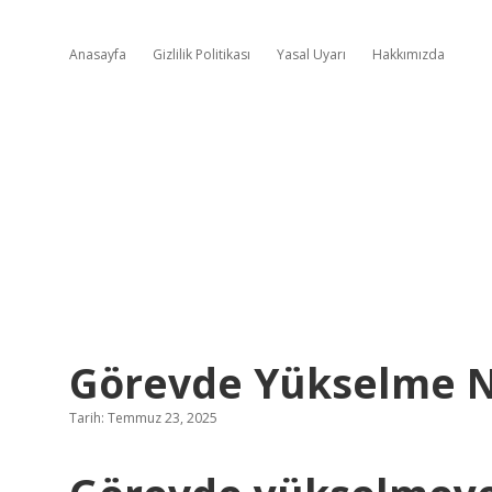
Anasayfa
Gizlilik Politikası
Yasal Uyarı
Hakkımızda
Görevde Yükselme 
Tarih: Temmuz 23, 2025