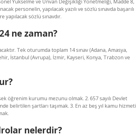
onel Yükselme ve Unvan Değişikliği Yönetmeliği, Madde 8,
anacak personelin, yapılacak yazılı ve sözlü sınavda başarılı
e yapılacak sözlü sınavdır.
024 ne zaman?
lacaktır. Tek oturumda toplam 14 sınav (Adana, Amasya,
hir, İstanbul (Avrupa), İzmir, Kayseri, Konya, Trabzon ve
ur?
yüksek öğrenim kurumu mezunu olmak. 2. 657 sayılı Devlet
 belirtilen şartları taşımak. 3. En az beş yıl kamu hizmeti
mak.
rolar nelerdir?