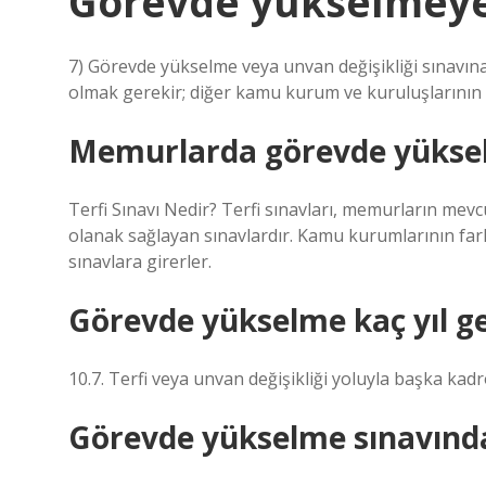
Görevde yükselmeye 
7) Görevde yükselme veya unvan değişikliği sınavı
olmak gerekir; diğer kamu kurum ve kuruluşlarının ç
Memurlarda görevde yükse
Terfi Sınavı Nedir? Terfi sınavları, memurların me
olanak sağlayan sınavlardır. Kamu kurumlarının fark
sınavlara girerler.
Görevde yükselme kaç yıl ge
10.7. Terfi veya unvan değişikliği yoluyla başka kad
Görevde yükselme sınavınd