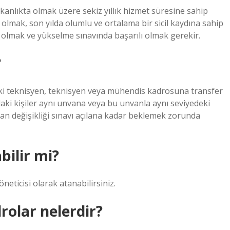
anlıkta olmak üzere sekiz yıllık hizmet süresine sahip
olmak, son yılda olumlu ve ortalama bir sicil kaydına sahip
ş olmak ve yükselme sınavında başarılı olmak gerekir.
?
ki teknisyen, teknisyen veya mühendis kadrosuna transfer
ki kişiler aynı unvana veya bu unvanla aynı seviyedeki
n değişikliği sınavı açılana kadar beklemek zorunda
ilir mi?
eticisi olarak atanabilirsiniz.
rolar nelerdir?