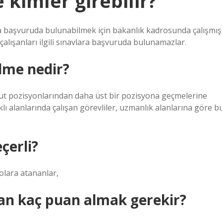
kimler girebilir?
na başvuruda bulunabilmek için bakanlık kadrosunda çalışmış
alışanları ilgili sınavlara başvuruda bulunamazlar.
lme nedir?
vcut pozisyonlarından daha üst bir pozisyona geçmelerine
lı alanlarında çalışan görevliler, uzmanlık alanlarına göre b
çerli?
rolara atananlar,
an kaç puan almak gerekir?