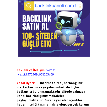
Reklam ve İletişim:
Skype:
live:.cid.575569c608265c69
Yasal Uyarı:
Bu internet sitesi, herhangi bir
marka, kurum veya şahıs şirketi ile hiçbir
bağlantısı bulunmamaktadır. Sitede yalnızca
kendi hazırladığımız makaleler
paylaşılmaktadır. Burada yer alan içerikler
haber niteliği taşımamakta olup, gerçek kurum