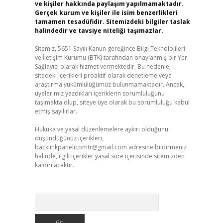
ve kişiler hakkında paylaşım yapılmamaktadır.
Gerçek kurum ve kişiler ile isim benzerlikleri
tamamen tesadüfidir. Sitemizdeki bilgiler taslak
halindedir ve tavsiye niteliği taşımazlar.
Sitemiz, 5651 Sayılı Kanun gereğince Bilgi Teknolojileri
ve İletişim Kurumu (BTK) tarafından onaylanmış bir Yer
Sağlayıcı olarak hizmet vermektedir. Bu nedenle,
sitedeki içerikleri proaktif olarak denetleme veya
araştırma yükümlülüğümüz bulunmamaktadır. Ancak,
üyelerimiz yazdıkları içeriklerin sorumluluğunu
taşımakta olup, siteye üye olarak bu sorumluluğu kabul
etmiş sayılırlar.
Hukuka ve yasal düzenlemelere aykırı olduğunu
düşündüğünüz içerikleri,
backlinkpanelicomtr@gmail.com
adresine bildirmeniz
halinde, ilgili içerikler yasal süre içerisinde sitemizden
kaldırılacaktır.
Arama