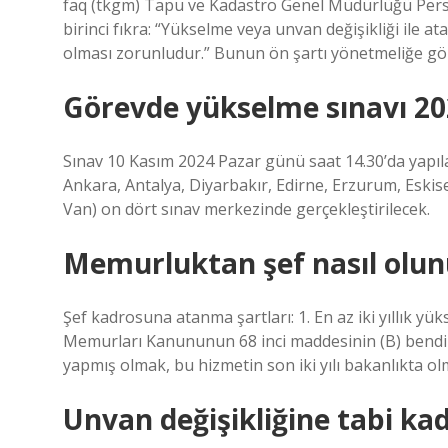
faq (tkgm) Tapu ve Kadastro Genel Müdürlüğü Pers
birinci fıkra: “Yükselme veya unvan değişikliği ile at
olması zorunludur.” Bunun ön şartı yönetmeliğe gör
Görevde yükselme sınavı 2
Sınav 10 Kasım 2024 Pazar günü saat 14.30’da yapı
Ankara, Antalya, Diyarbakır, Edirne, Erzurum, Eskise
Van) on dört sınav merkezinde gerçekleştirilecek.
Memurluktan şef nasıl olun
Şef kadrosuna atanma şartları: 1. En az iki yıllık 
Memurları Kanununun 68 inci maddesinin (B) bendinde
yapmış olmak, bu hizmetin son iki yılı bakanlıkta ol
Unvan değişikliğine tabi kad