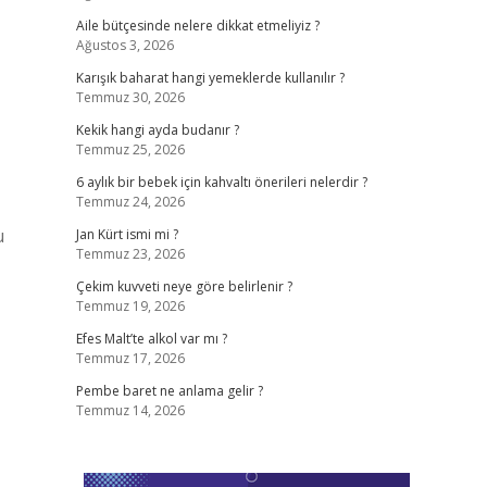
Aile bütçesinde nelere dikkat etmeliyiz ?
Ağustos 3, 2026
Karışık baharat hangi yemeklerde kullanılır ?
Temmuz 30, 2026
Kekik hangi ayda budanır ?
Temmuz 25, 2026
6 aylık bir bebek için kahvaltı önerileri nelerdir ?
Temmuz 24, 2026
u
Jan Kürt ismi mi ?
Temmuz 23, 2026
Çekim kuvveti neye göre belirlenir ?
Temmuz 19, 2026
Efes Malt’te alkol var mı ?
Temmuz 17, 2026
Pembe baret ne anlama gelir ?
Temmuz 14, 2026