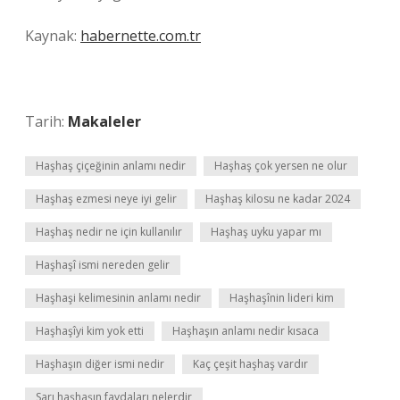
Kaynak:
habernette.com.tr
Tarih:
Makaleler
Haşhaş çiçeğinin anlamı nedir
Haşhaş çok yersen ne olur
Haşhaş ezmesi neye iyi gelir
Haşhaş kilosu ne kadar 2024
Haşhaş nedir ne için kullanılır
Haşhaş uyku yapar mı
Haşhaşî ismi nereden gelir
Haşhaşi kelimesinin anlamı nedir
Haşhaşînin lideri kim
Haşhaşîyi kim yok etti
Haşhaşın anlamı nedir kısaca
Haşhaşın diğer ismi nedir
Kaç çeşit haşhaş vardır
Sarı haşhaşın faydaları nelerdir