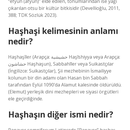
“efyun (afyun)” elde edilen, tohumlarından ise yağı
çıkarılan otsu bir kültür bitkisidir (Devellioğlu, 2011,
388; TDK Sözlük 2023).
Haşhaşi kelimesinin anlamı
nedir?
Haşhaşîler (Arapça: حشیشیة Haşīshiyya veya Arapça:
حشاشون Haşhaşun), Sabbahīler veya Suikastçılar
(İngilizce: Suikastçılar), Şii mezhebinin İsmailiyye
kolunun bir din adamı olan Hasan bin Sabbah
tarafından Eylül 1090’da Alamut kalesinde öldürüldü.
(Elemut) yerleşik dini mezhepleri ve siyasi örgütleri
ele geçirdiğinde.
Haşhaşın diğer ismi nedir?