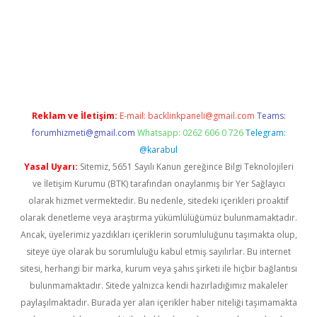
giriş adresi
betexper.xyz
m elexbet
Reklam ve İletişim:
E-mail:
backlinkpaneli@gmail.com
Teams:
forumhizmeti@gmail.com
Whatsapp: 0262 606 0 726
Telegram:
@karabul
Yasal Uyarı:
Sitemiz, 5651 Sayılı Kanun gereğince Bilgi Teknolojileri
ve İletişim Kurumu (BTK) tarafından onaylanmış bir Yer Sağlayıcı
olarak hizmet vermektedir. Bu nedenle, sitedeki içerikleri proaktif
olarak denetleme veya araştırma yükümlülüğümüz bulunmamaktadır.
Ancak, üyelerimiz yazdıkları içeriklerin sorumluluğunu taşımakta olup,
siteye üye olarak bu sorumluluğu kabul etmiş sayılırlar. Bu internet
sitesi, herhangi bir marka, kurum veya şahıs şirketi ile hiçbir bağlantısı
bulunmamaktadır. Sitede yalnızca kendi hazırladığımız makaleler
paylaşılmaktadır. Burada yer alan içerikler haber niteliği taşımamakta