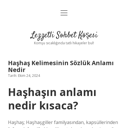
menüyü
Anasayfa
aç
Gizlilik Politikası
Lezzetli Sohbet Köşesi
Yasal Uyarı
Komşu sıcaklığında tatlı hikayeler bul!
Hakkımızda
Haşhaş Kelimesinin Sözlük Anlamı
Nedir
Tarih: Ekim 24, 2024
Haşhaşın anlamı
nedir kısaca?
Haşhaş; Haşhaşgiller familyasından, kapsüllerinden